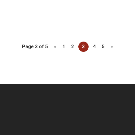
være...
Page 3 of 5
«
1
2
3
4
5
»