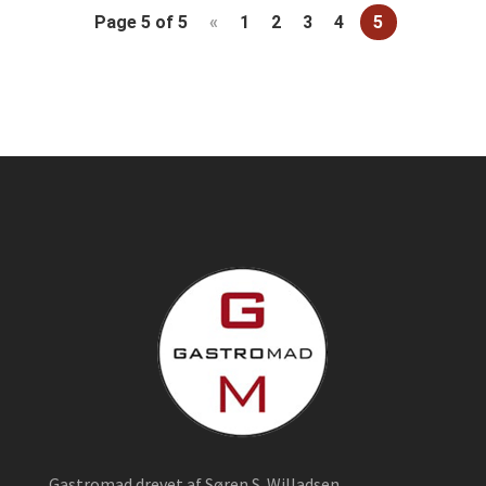
Page 5 of 5
«
1
2
3
4
5
Gastromad drevet af Søren S. Willadsen