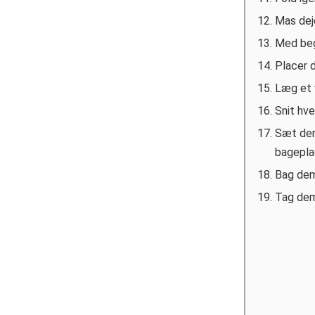
Mas deje
Med begg
Placer 
Læg et 
Snit hve
Sæt dem
bagepla
Bag dem
Tag dem