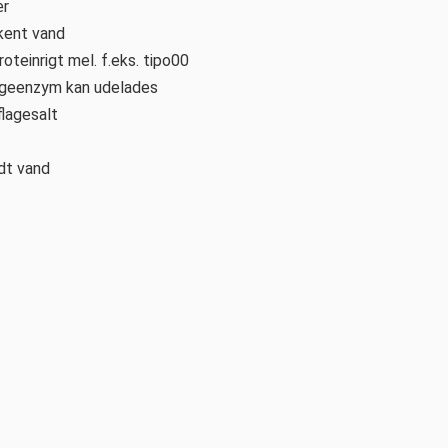
r
kent vand
roteinrigt mel. f.eks. tipo00
geenzym kan udelades
flagesalt
dt vand