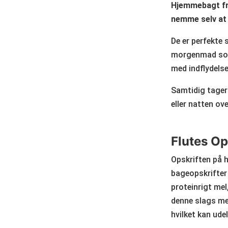
Hjemmebagt fr
nemme selv at
De er perfekte 
morgenmad som 
med indflydels
Samtidig tager
eller natten ove
Flutes Op
Opskriften på 
bageopskrifter 
proteinrigt mel
denne slags mel
hvilket kan ude