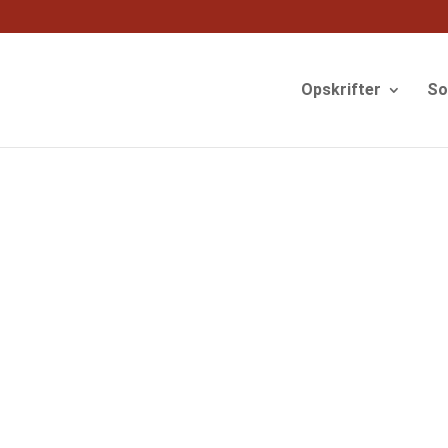
og
Opskrifter
S