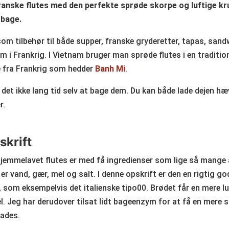
anske flutes med den perfekte sprøde skorpe og luftige k
 bage.
som tilbehør til både supper, franske gryderetter, tapas, sandw
i Frankrig. I Vietnam bruger man sprøde flutes i en traditio
e fra Frankrig som hedder
Banh Mi
.
 det ikke lang tid selv at bage dem. Du kan både lade dejen 
r.
skrift
hjemmelavet flutes er med få ingredienser som lige så mange
er vand, gær, mel og salt. I denne opskrift er den en rigtig go
, som eksempelvis det italienske tipo00. Brødet får en mere 
. Jeg har derudover tilsat lidt bageenzym for at få en mere 
lades.