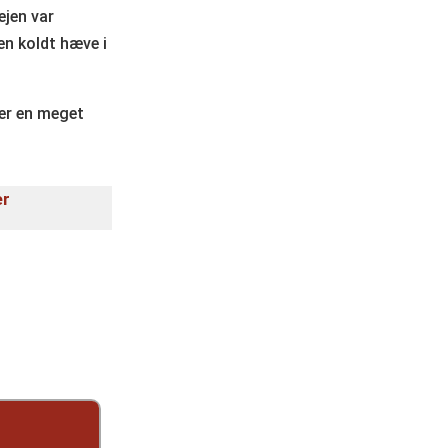
ejen var
jen koldt hæve i
ler en meget
er