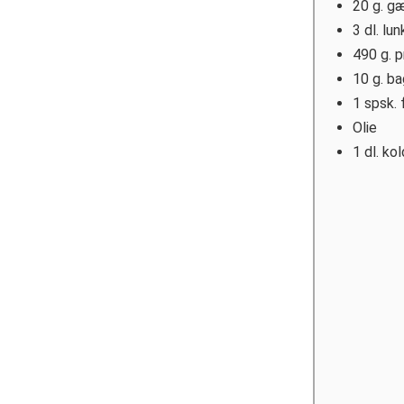
20
g.
gæ
3
dl.
lun
490
g.
p
10
g.
ba
1
spsk.
Olie
1
dl.
kol