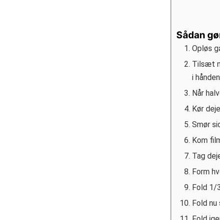
Sådan gø
Opløs gæ
Tilsæt 
i hånden
Når halv
Kør deje
Smør sid
Kom film
Tag deje
Form hve
Fold 1/3
Fold nu 
Fold ige