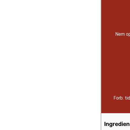
Nem op
Forb. ti
Ingredien