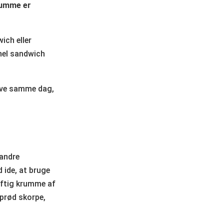
rumme er
ich eller
nel sandwich
hæve samme dag,
 andre
d ide, at bruge
luftig krumme af
sprød skorpe,