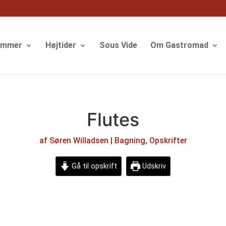
ommer
Højtider
Sous Vide
Om Gastromad
Flutes
af
Søren Willadsen
|
Bagning
,
Opskrifter
Gå til opskrift
Udskriv