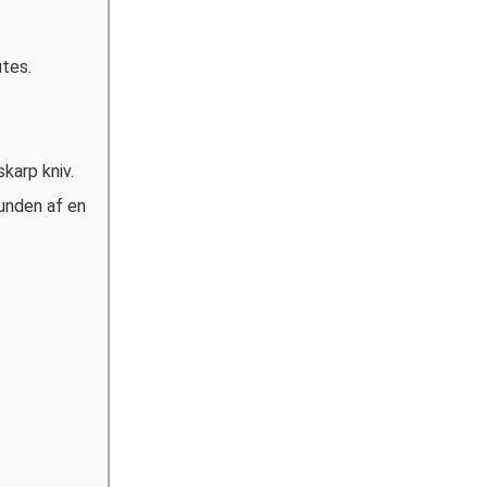
utes.
karp kniv.
unden af en