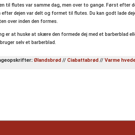
n til flutes var samme dag, men over to gange. Først efter d
 efter dejen var delt og formet til flutes. Du kan godt lade de
ten over inden den formes.
 ting er at huske at skære den formede dej med et barberblad el
 bruger selv et barberblad.
geopskrifter:
Ølandsbrød
//
Ciabattabrød
//
Varme h
v
ed