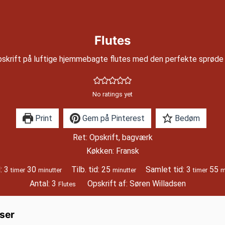
Flutes
skrift på luftige hjemmebagte flutes med den perfekte sprøde 
No ratings yet
Print
Gem på Pinterest
Bedøm
Ret:
Opskrift, bagværk
Køkken:
Fransk
timer
minutter
minutter
timer
m
d:
3
30
Tilb. tid:
25
Samlet tid:
3
55
timer
minutter
minutter
timer
m
Antal:
3
Opskrift af:
Søren Willadsen
Flutes
ser