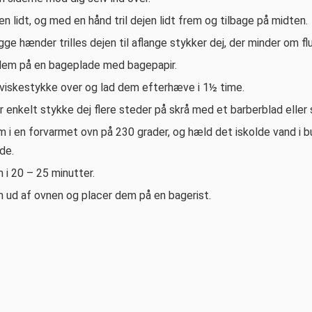
n lidt, og med en hånd tril dejen lidt frem og tilbage på midten.
e hænder trilles dejen til aflange stykker dej, der minder om fl
dem på en bageplade med bagepapir.
viskestykke over og lad dem efterhæve i 1½ time.
r enkelt stykke dej flere steder på skrå med et barberblad eller s
 i en forvarmet ovn på 230 grader, og hæld det iskolde vand i b
de.
 i 20 – 25 minutter.
 ud af ovnen og placer dem på en bagerist.