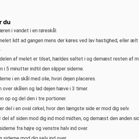
r du
ren i vandet i en røreskål.
melet lidt ad gangen mens der køres ved lav hastighed, eller æ
.
delen af melet er tilsat, hældes saltet i og dernæst resten af m
n i 5 minutter indtil den slipper siderne.
erne i en skål med olie, hvori dejen placeres.
 over skålen og lad dejen hæve i 3 timer.
n op og del den i tre portioner.
r del i en oval cirkel, hvor den længste side er mod dig selv.
 del af siden mod dig ind mod midten, og dernæst den anden sid
siderne fra højre og venstre halv ind over.
n siderne mod dig selv ind over.