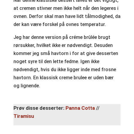
Når denne klassiske dessert laves er det vigtigt,
at cremen stivner men ikke helt når den legeres i
ovnen. Derfor skal man have lidt tålmodighed, da
der kan være forskel på ovnes temperatur.
Jeg har denne version på créme brûlée brugt
rørsukker, hvilket ikke er nødvendigt. Desuden
kommer jeg små havtorn i for at give desserten
noget syre til den lette fedme. Igen ikke
nødvendigt, hvis du ikke ligger inde med frosne
havtorn. En klassisk creme brulee er uden bær
og lignende.
Prøv disse desserter:
Panna Cotta
//
Tiramisu