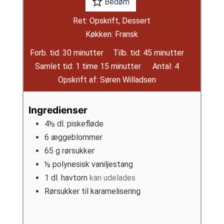
Bedøm
Ret:
Opskrift, Dessert
Køkken:
Fransk
minutter
minutter
Forb. tid:
30
minutter
Tilb. tid:
45
minutter
time
minutter
Samlet tid:
1
time
15
minutter
Antal:
4
Opskrift af:
Søren Willadsen
Ingredienser
4½
dl.
piskefløde
6
æggeblommer
65
g
rørsukker
½
polynesisk vaniljestang
1
dl.
havtorn
kan udelades
Rørsukker til karamelisering