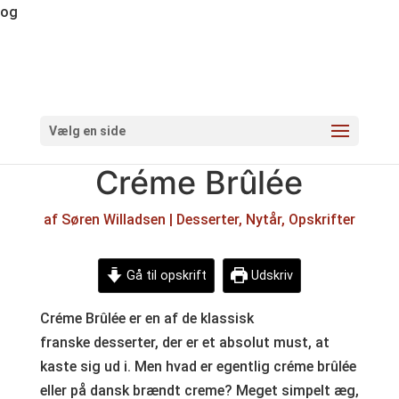
og
Vælg en side
Créme Brûlée
af
Søren Willadsen
|
Desserter
,
Nytår
,
Opskrifter
Gå til opskrift
Udskriv
Créme Brûlée er en af de klassisk
franske desserter, der er et absolut must, at
kaste sig ud i. Men hvad er egentlig créme brûlée
eller på dansk brændt creme? Meget simpelt æg,