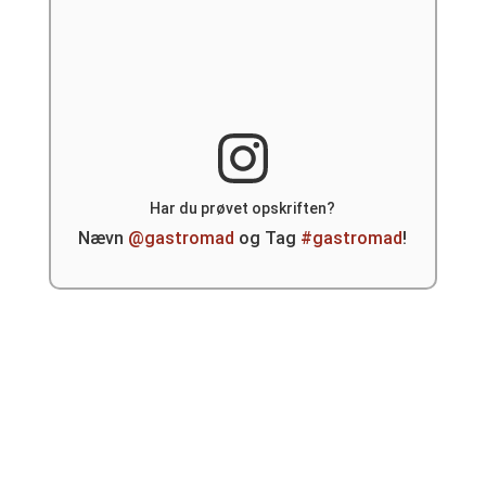
Har du prøvet opskriften?
Nævn
@gastromad
og Tag
#gastromad
!