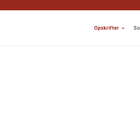
og
Opskrifter
S