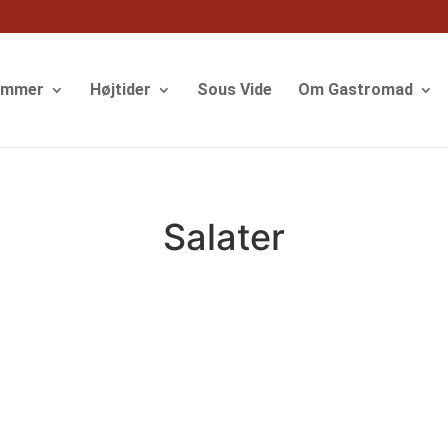
ommer
Højtider
Sous Vide
Om Gastromad
Salater