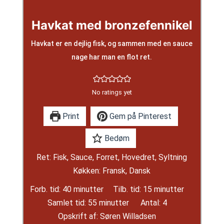
Havkat med bronzefennikel
Havkat er en dejlig fisk, og sammen med en sauce
nage har man en flot ret.
No ratings yet
Print
Gem på Pinterest
Bedøm
Ret:
Fisk, Sauce, Forret, Hovedret, Syltning
Køkken:
Fransk, Dansk
minutter
minutter
Forb. tid:
40
minutter
Tilb. tid:
15
minutter
minutter
Samlet tid:
55
minutter
Antal:
4
Opskrift af:
Søren Willadsen