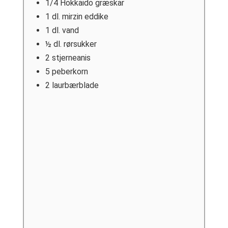
1/4
Hokkaido græskar
1
dl.
mirzin eddike
1
dl.
vand
½
dl.
rørsukker
2
stjerneanis
5
peberkorn
2
laurbærblade