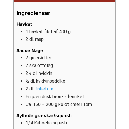
Ingredienser
Havkat
1
havkat filet af 400 g
2
dl.
rasp
Sauce Nage
2
gulerødder
2
skalotteløg
2½
dl.
hvidvin
½
dl.
hvidvinseddike
2
dl.
fiskefond
En pæn dusk bronze fennikel
Ca. 150 – 200 g koldt smør i tern
Syltede græskar/squash
1/4
Kabocha squash