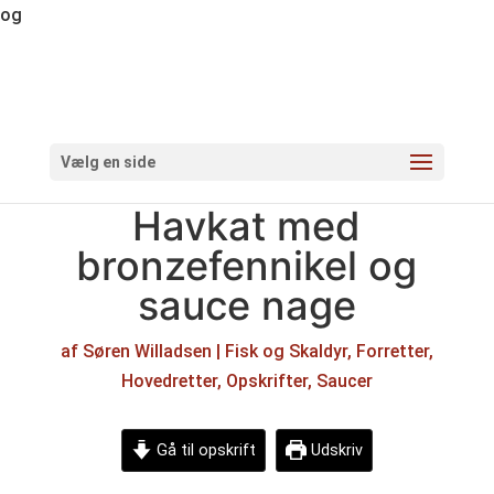
og
Vælg en side
Havkat med
bronzefennikel og
sauce nage
af
Søren Willadsen
|
Fisk og Skaldyr
,
Forretter
,
Hovedretter
,
Opskrifter
,
Saucer
Gå til opskrift
Udskriv