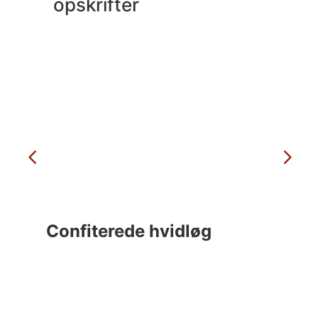
opskrifter
Confiterede hvidløg
C