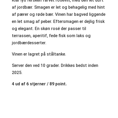
Klar lys fersken farvet rosévin, med den let duft
af jordbær. Smagen er let og behagelig med hint
af pærer og røde bær. Vinen har bagved liggende
en let smag af peber. Eftersmagen er dejlig frisk
og elegant. En skøn rosé der passer til
terrassen, aperitif, fede fisk som laks og
jordbærdesserter.
Vinen er lagret på ståltanke.
Server den ved 10 grader. Drikkes bedst inden
2025.
4 ud af 6 stjerner / 89 point.