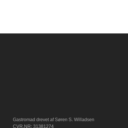
Gastromad drevet af Søren S. Willadsen
CVR.NR: 31381274