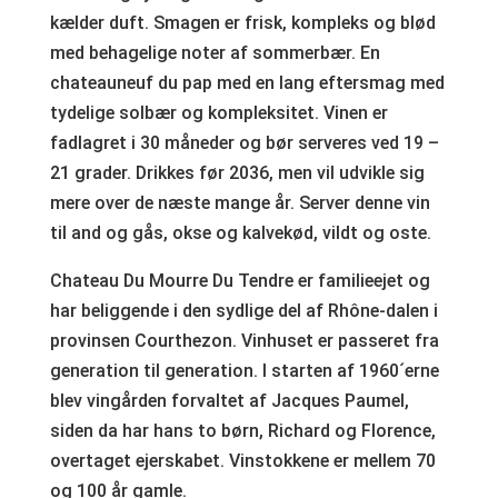
kælder duft. Smagen er frisk, kompleks og blød
med behagelige noter af sommerbær. En
chateauneuf du pap med en lang eftersmag med
tydelige solbær og kompleksitet. Vinen er
fadlagret i 30 måneder og bør serveres ved 19 –
21 grader. Drikkes før 2036, men vil udvikle sig
mere over de næste mange år. Server denne vin
til and og gås, okse og kalvekød, vildt og oste.
Chateau Du Mourre Du Tendre er familieejet og
har beliggende i den sydlige del af Rhône-dalen i
provinsen Courthezon. Vinhuset er passeret fra
generation til generation. I starten af 1960´erne
blev vingården forvaltet af Jacques Paumel,
siden da har hans to børn, Richard og Florence,
overtaget ejerskabet. Vinstokkene er mellem 70
og 100 år gamle.