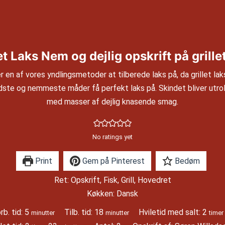
et Laks Nem og dejlig opskrift på grille
 er en af vores yndlingsmetoder at tilberede laks på, da grillet lak
dste og nemmeste måder få perfekt laks på. Skindet bliver utrol
med masser af dejlig knasende smag.
No ratings yet
Print
Gem på Pinterest
Bedøm
Ret:
Opskrift, Fisk, Grill, Hovedret
Køkken:
Dansk
minutter
minutter
time
rb. tid:
5
Tilb. tid:
18
Hviletid med salt:
2
minutter
minutter
timer