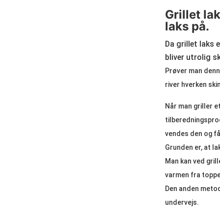
Grillet l
laks på.
Da grillet laks
bliver utrolig
Prøver man denne 
river hverken ski
Når man griller e
tilberedningspro
vendes den og få
Grunden er, at la
Man kan ved grill
varmen fra toppe
Den anden metode
undervejs.