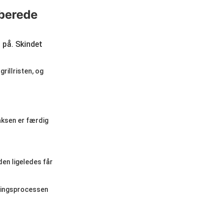
lberede
 på. Skindet
rillristen, og
aksen er færdig
den ligeledes får
dningsprocessen