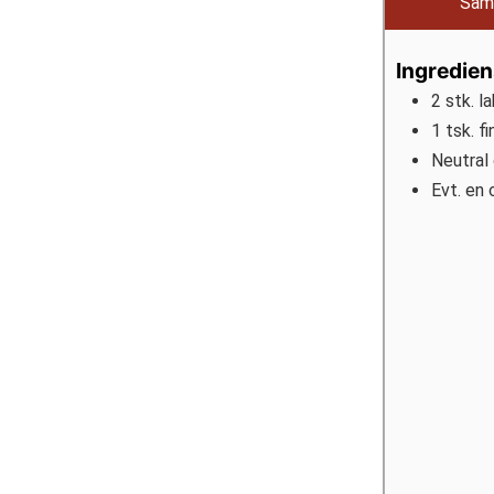
Saml
Ingredien
2
stk. l
1
tsk.
fi
Neutral 
Evt. en 