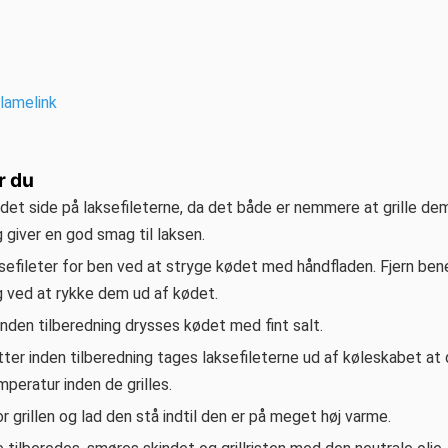
klamelink
r du
det side på laksefileterne, da det både er nemmere at grille de
 giver en god smag til laksen.
ksefileter for ben ved at stryge kødet med håndfladen. Fjern be
ng ved at rykke dem ud af kødet.
inden tilberedning drysses kødet med fint salt.
ter inden tilberedning tages laksefileterne ud af køleskabet at 
peratur inden de grilles.
 grillen og lad den stå indtil den er på meget høj varme.