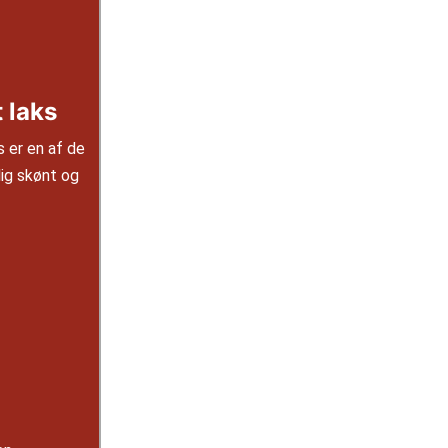
t laks
s er en af de
ig skønt og
r