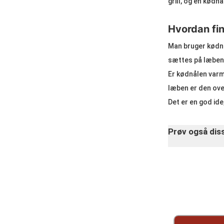
grill, og en kødnå
Hvordan fin
Man bruger kødnål
sættes på læben
Er kødnålen varm
læben er den ove
Det er en god ide
Prøv også dis