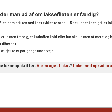
l.
der man ud af om laksefileten er færdig?
en som stikkes ned i det tykkeste sted i 15 sekunder i den grillet la
.
 er laksen færdig, er kødnålen kold eller lun skal laksen af mere, o
rtilberedt.
, at tjekke et par gange undervejs.
se lakseopskrifter:
Varmrøget Laks
//
Laks med sprød cru