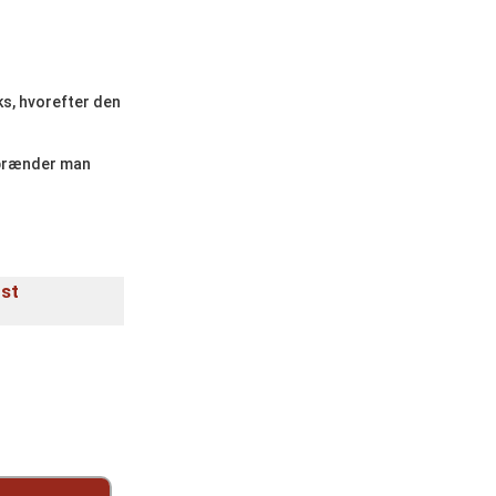
ks, hvorefter den
g brænder man
st