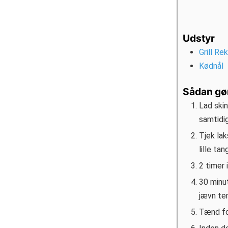
Udstyr
Grill Re
Kødnål
Sådan gø
Lad skin
samtidig
Tjek la
lille ta
2 timer 
30 minut
jævn tem
Tænd for