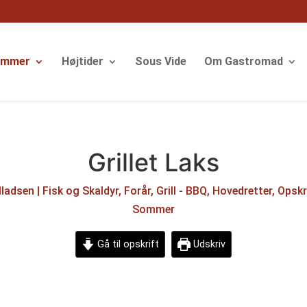
ommer
Højtider
Sous Vide
Om Gastromad
Grillet Laks
lladsen
|
Fisk og Skaldyr
,
Forår
,
Grill - BBQ
,
Hovedretter
,
Opskr
Sommer
Gå til opskrift
Udskriv