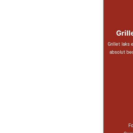
Grill
Grillet laks
absolut be
Fo