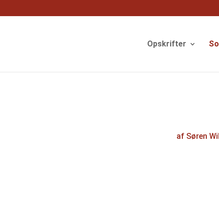
og
Opskrifter
S
af
Søren Wi