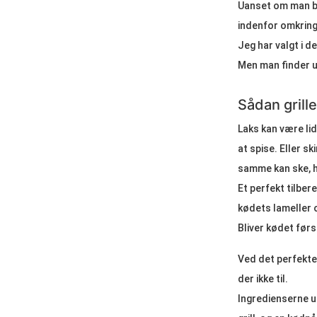
Uanset om man bru
indenfor omkring 
Jeg har valgt i d
Men man finder un
Sådan grille
Laks kan være lid
at spise. Eller sk
samme kan ske, h
Et perfekt tilber
kødets lameller 
Bliver kødet førs
Ved det perfekte 
der ikke til.
Ingredienserne ud