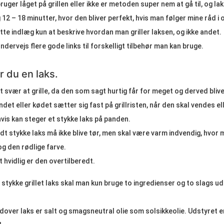
ger låget på grillen eller ikke er metoden super nem at gå til, og lak
12 – 18 minutter, hvor den bliver perfekt, hvis man følger mine råd i 
ette indlæg kun at beskrive hvordan man griller laksen, og ikke andet.
dervejs flere gode links til forskelligt tilbehør man kan bruge.
r du en laks.
t svær at grille, da den som sagt hurtig får for meget og derved blive
indet eller kødet sætter sig fast på grillristen, når den skal vendes ell
vis kan steger et stykke laks på panden.
edt stykke laks må ikke blive tør, men skal være varm indvendig, hvor
og den rødlige farve.
t hvidlig er den overtilberedt.
stykke grillet laks skal man kun bruge to ingredienser og to slags ud
over laks er salt og smagsneutral olie som solsikkeolie. Udstyret er