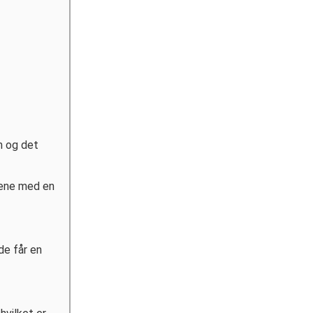
m og det
nene med en
de får en