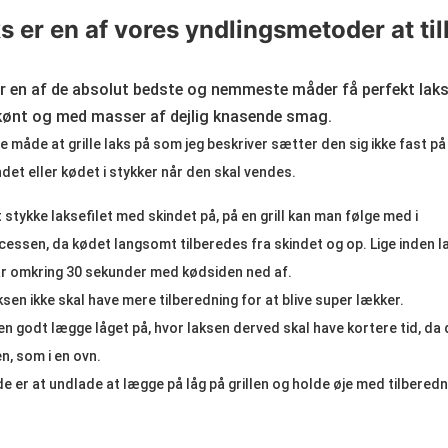
aks er en af vores yndlingsmetoder at ti
 er en af de absolut bedste og nemmeste måder få perfekt laks
 skønt og med masser af dejlig knasende smag.
måde at grille laks på som jeg beskriver sætter den sig ikke fast på g
ndet eller kødet i stykker når den skal vendes.
t stykke laksefilet med skindet på, på en grill kan man følge med i
cessen, da kødet langsomt tilberedes fra skindet og op. Lige inden l
r omkring 30 sekunder med kødsiden ned af.
ksen ikke skal have mere tilberedning for at blive super lækker.
en godt lægge låget på, hvor laksen derved skal have kortere tid, da 
n, som i en ovn.
 er at undlade at lægge på låg på grillen og holde øje med tilbere