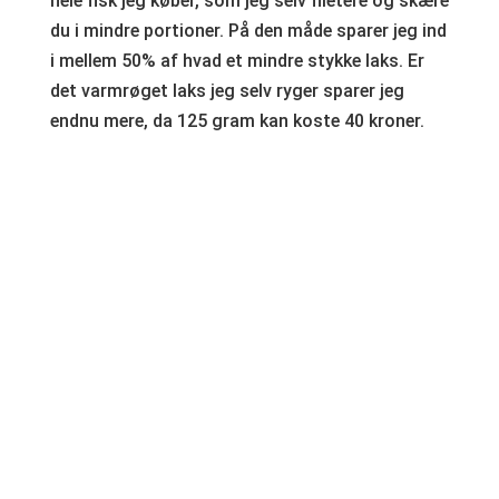
hele fisk jeg køber, som jeg selv filetere og skære
du i mindre portioner. På den måde sparer jeg ind
i mellem 50% af hvad et mindre stykke laks. Er
det varmrøget laks jeg selv ryger sparer jeg
endnu mere, da 125 gram kan koste 40 kroner.