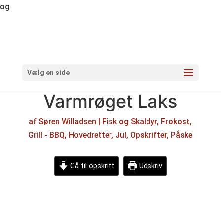
og
Vælg en side
Varmrøget Laks
af
Søren Willadsen
|
Fisk og Skaldyr
,
Frokost
,
Grill - BBQ
,
Hovedretter
,
Jul
,
Opskrifter
,
Påske
Gå til opskrift
Udskriv