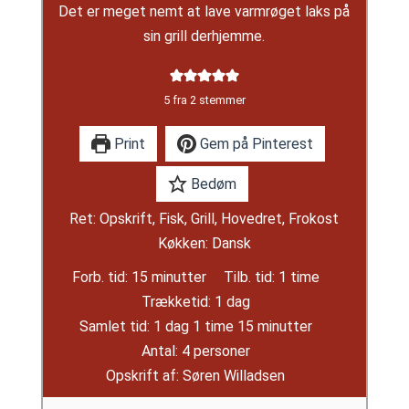
Det er meget nemt at lave varmrøget laks på
sin grill derhjemme.
5
fra
2
stemmer
Print
Gem på Pinterest
Bedøm
Ret:
Opskrift, Fisk, Grill, Hovedret, Frokost
Køkken:
Dansk
minutter
time
Forb. tid:
15
minutter
Tilb. tid:
1
time
dag
Trækketid:
1
dag
dag
time
minutter
Samlet tid:
1
dag
1
time
15
minutter
Antal:
4
personer
Opskrift af:
Søren Willadsen