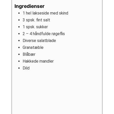
Ingredienser
1
hel
lakseside med skind
3
spsk.
fint salt
1
spsk.
sukker
2 – 4
håndfulde
røgeflis
Diverse salatblade
Granatæble
Blåbær
Hakkede mandler
Dild