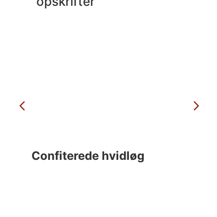
opskrifter
Confiterede hvidløg
C