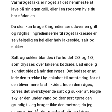
Varmrøget laks er noget af det nemmeste at
lave på sin egen grill, eller i en røgeovn hvis du
har sådan en.
Du skal kun bruge 3 ingredienser udover en grill
og røgflis. Ingredienserne til røget lakseside er
selvfølgelig en hel eller halv lakseside, salt og
sukker.
Salt og sukker blandes i forholdet 2/3 og 1/3,
som drysses over laksens kødside. Lad endelig
skindet side på når den ryges. Det bedste er at
lade den trække i køleskabet til næste dag for at
den bliver mere fast i kødet. Inden den røges,
tørres det overskydende salt og sukker af. Nogle
skyller den under vand og dernæst tørre den
grundigt. Jeg bruger ikke den metode, da jeg
synes at jeg får det meste af når jeg tørrer