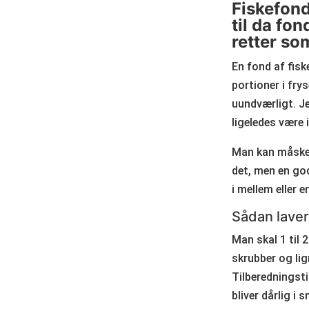
Fiskefond
til da fo
retter so
En fond af fisk
portioner i fry
uundværligt. J
ligeledes være 
Man kan måske o
det, men en god
i mellem eller e
Sådan laver
Man skal 1 til 
skrubber og lig
Tilberedningsti
bliver dårlig i