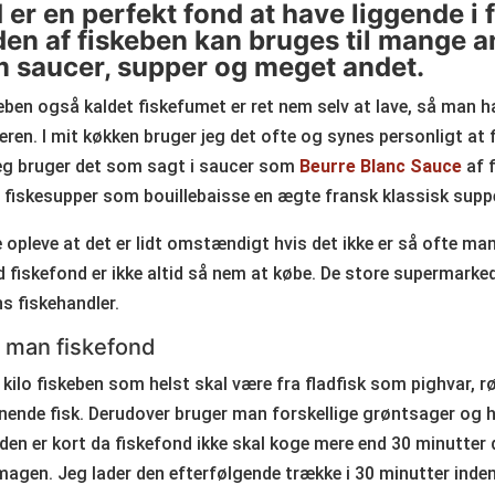
 er en perfekt fond at have liggende i 
nden af fiskeben kan bruges til mange 
m saucer, supper og meget andet.
eben også kaldet fiskefumet er ret nem selv at lave, så man har
seren. I mit køkken bruger jeg det ofte og synes personligt at 
eg bruger det som sagt i saucer som
Beurre Blanc Sauce
af 
i fiskesupper som bouillebaisse en ægte fransk klassisk suppe 
pleve at det er lidt omstændigt hvis det ikke er så ofte man
 fiskefond er ikke altid så nem at købe. De store supermarke
ns fiskehandler.
 man fiskefond
2 kilo fiskeben som helst skal være fra fladfisk som pighvar, 
nende fisk. Derudover bruger man forskellige grøntsager og h
den er kort da fiskefond ikke skal koge mere end 30 minutter d
 smagen. Jeg lader den efterfølgende trække i 30 minutter ind