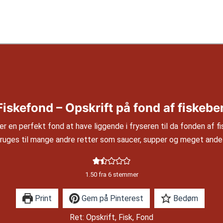
Fiskefond – Opskrift på fond af fiskebe
er en perfekt fond at have liggende i fryseren til da fonden af f
ruges til mange andre retter som saucer, supper og meget ande
1.50
fra
6
stemmer
Print
Gem på Pinterest
Bedøm
Ret:
Opskrift, Fisk, Fond