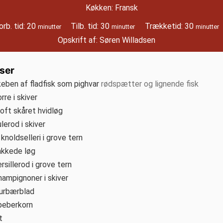
Køkken:
Fransk
minutter
minutter
minutter
orb. tid:
20
Tilb. tid:
30
Trækketid:
30
minutter
minutter
minutter
Opskrift af:
Søren Willadsen
ser
keben af fladfisk som pighvar
rødspætter og lignende fisk
rre i skiver
oft skåret hvidløg
lerod i skiver
knoldselleri i grove tern
akkede løg
rsillerod i grove tern
hampignoner i skiver
aurbærblad
peberkorn
t