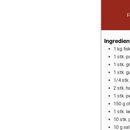
F
Ingredien
1
kg
fis
1
stk.
po
1
stk.
gr
1
stk.
gu
1/4
stk.
2
stk.
h
1
stk.
pe
150
g
c
1
stk.
l
10
stk.
10
g
sal