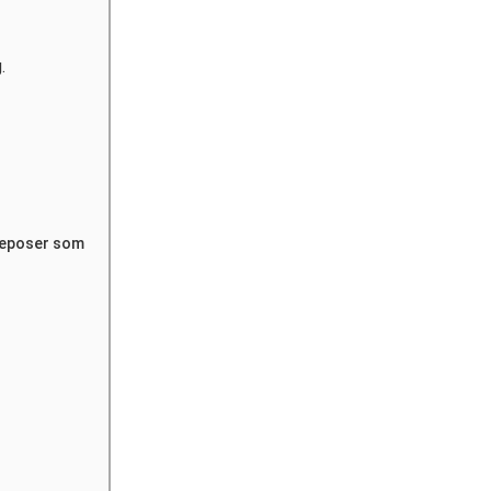
.
yseposer som