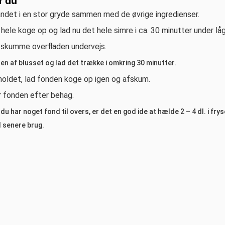
r du
ndet i en stor gryde sammen med de øvrige ingredienser.
hele koge op og lad nu det hele simre i ca. 30 minutter under låg
 skumme overfladen undervejs.
en af blusset og lad det trække i omkring 30 minutter.
holdet, lad fonden koge op igen og afskum.
 fonden efter behag.
du har noget fond til overs, er det en god ide at hælde 2 – 4 dl. i fr
l senere brug.