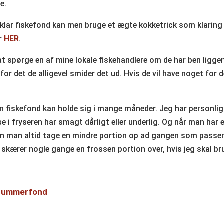
e.
klar fiskefond kan men bruge et ægte kokketrick som klaring
er
HER
.
 at spørge en af mine lokale fiskehandlere om de har ben ligg
 for det de alligevel smider det ud. Hvis de vil have noget for 
 fiskefond kan holde sig i mange måneder. Jeg har personligt
e i fryseren har smagt dårligt eller underlig. Og når man har 
an man altid tage en mindre portion op ad gangen som passer
 skærer nogle gange en frossen portion over, hvis jeg skal bru
hummerfond