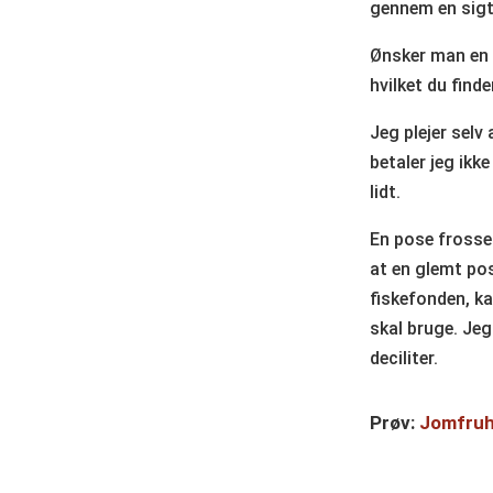
gennem en sigt
Ønsker man en 
hvilket du find
Jeg plejer selv
betaler jeg ikke
lidt.
En pose frossen
at en glemt pos
fiskefonden, k
skal bruge. Jeg
deciliter.
Prøv:
Jomfru