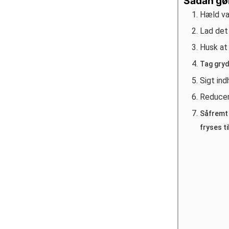
Sådan gø
Hæld va
Lad det 
Husk at
Tag gryd
Sigt ind
Reducer
Såfremt 
fryses ti