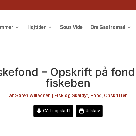
ommer
Højtider
Sous Vide
Om Gastromad
skefond – Opskrift på fond
fiskeben
af
Søren Willadsen
|
Fisk og Skaldyr
,
Fond
,
Opskrifter
Gå til opskrift
Udskriv