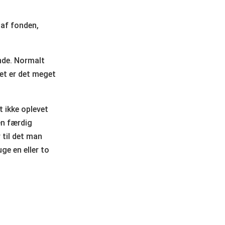
 af fonden,
ende. Normalt
det er det meget
 ikke oplevet
en færdig
 til det man
ge en eller to