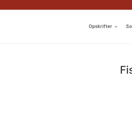
og
Opskrifter
S
Fi