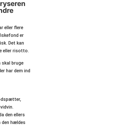
fryseren
andre
 eller flere
fiskefond er
fisk. Det kan
eller risotto.
 skal bruge
der har dem ind
rødspætter,
vidvin.
a den ellers
en den hældes