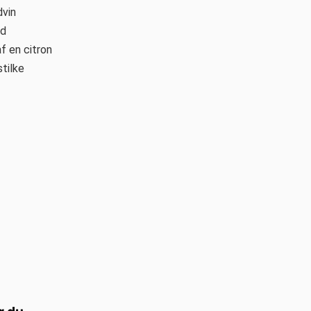
dvin
nd
f en citron
stilke