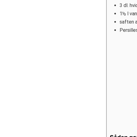
3
dl.
hvi
1½
l
va
saften a
Persille