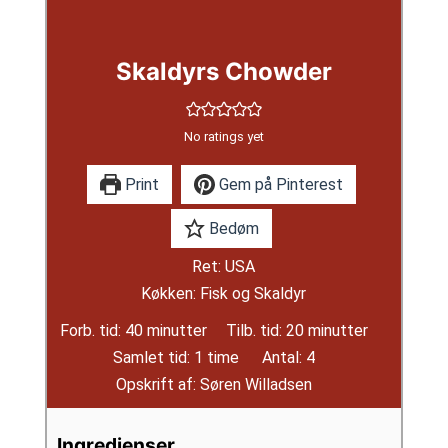
Skaldyrs Chowder
No ratings yet
Print
Gem på Pinterest
Bedøm
Ret:
USA
Køkken:
Fisk og Skaldyr
minutter
minutter
Forb. tid:
40
minutter
Tilb. tid:
20
minutter
time
Samlet tid:
1
time
Antal:
4
Opskrift af:
Søren Willadsen
Ingredienser