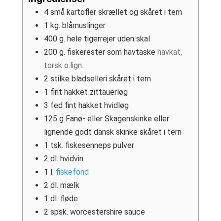
4
små kartofler skrællet og skåret i tern
1
kg.
blåmuslinger
400
g.
hele tigerrejer uden skal
200
g.
fiskerester som havtaske
havkat,
torsk o.lign..
2
stilke bladselleri skåret i tern
1
fint hakket zittauerløg
3
fed
fint hakket hvidløg
125
g
Fanø- eller Skagenskinke eller
lignende godt dansk skinke skåret i tern
1
tsk.
fiskesenneps pulver
2
dl.
hvidvin
1
l.
fiskefond
2
dl.
mælk
1
dl.
fløde
2
spsk.
worcestershire sauce