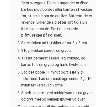
fjern skægget. De muslinger der er åbne
bankes mod bordet eller kanten af vasken
for, at tjekke om de er i live. Såfremt de er
levende lukker de sig efter lidt tid. Hvis
ikke kasseres de. Sæt de rensede
blåmuslinger på køl igen.
Skær fisken ud i stykker af ca. 3 x 3 cm.
Steg skinken sprød i en gryde.
Tilsæt dernæst selleri, løg, hvidløg, og
kartoffel i en gryde og hæld hvidvinen i.
Lad det boble i 1 minut og tilsæt 2 dl.
fiskefond. Lad det småkoge under låg i 10
minutter ved svag varme.
Smelt smørret ved middelvarme i en gryde,
og drys mel og sennepspulver ud over.
Lad det stå indtil det bobler op, og hæld