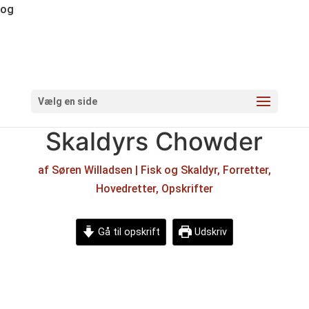
og
Vælg en side
Skaldyrs Chowder
af
Søren Willadsen
|
Fisk og Skaldyr
,
Forretter
,
Hovedretter
,
Opskrifter
Gå til opskrift
Udskriv