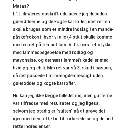
Matas?
I.f.t. din/jeres opskrift udeladede jeg desuden
gulerødderne og de kogte kartofler, idet retten
skulle bruges som et mindre indslag i en mande-
påskefrokost, hvor vi alle (4 stk.) skulle komme
med en ret på temaet lam. Vi fik først et stykke
med lammespegepølse med rødløg og
mayonaise, og dernæst lammefrikadeller med
hvidløg og chili. Min ret var så 3. skud i bøssen,
så det passede fint mængdemæssigt uden
gulerødder og kogte kartofler.
Nu kan jeg ikke lægge billeder ind, men gutterne
var tilfredse med resultatet og jeg ligeså,
selvom jeg stadig er “sulten” på at prøve det
igen med den rette tid til forberedelse og de helt
rette ingredienser.