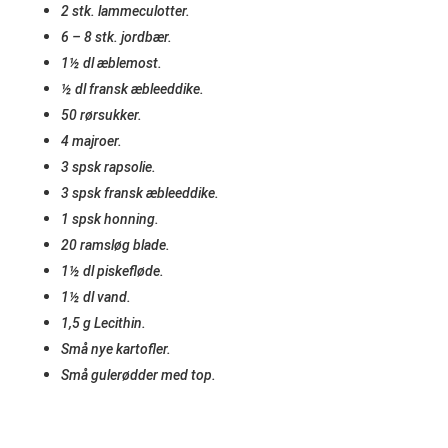
2 stk. lammeculotter.
6 – 8 stk. jordbær.
1½ dl æblemost.
½ dl fransk æbleeddike.
50 rørsukker.
4 majroer.
3 spsk rapsolie.
3 spsk fransk æbleeddike.
1 spsk honning.
20 ramsløg blade.
1½ dl piskefløde.
1½ dl vand.
1,5 g Lecithin.
Små nye kartofler.
Små gulerødder med top.