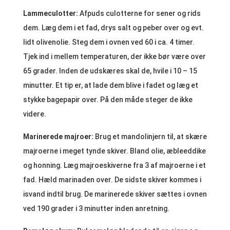
Lammeculotter:
Afpuds culotterne for sener og rids
dem. Læg dem i et fad, drys salt og peber over og evt.
lidt olivenolie. Steg dem i ovnen ved 60 i ca. 4 timer.
Tjek ind i mellem temperaturen, der ikke bør være over
65 grader. Inden de udskæres skal de, hvile i 10 – 15
minutter. Et tip er, at lade dem blive i fadet og læg et
stykke bagepapir over. På den måde steger de ikke
videre.
Marinerede majroer:
Brug et mandolinjern til, at skære
majroerne i meget tynde skiver. Bland olie, æbleeddike
og honning. Læg majroeskiverne fra 3 af majroerne i et
fad. Hæld marinaden over. De sidste skiver kommes i
isvand indtil brug. De marinerede skiver sættes i ovnen
ved 190 grader i 3 minutter inden anretning.