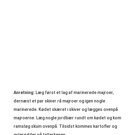
Anretning:
Læg først et lag af marinerede majroer,
dernæst et par skiver rå majroer og igen nogle
marinerede. Kødet skæret i skiver og lægges ovenpå
majroerne. Læg nogle jordbær rundt om kødet og kom
ramsløg skum ovenpå. Tilsidst kommes kartofler og
gulerødder på tallerkenen.