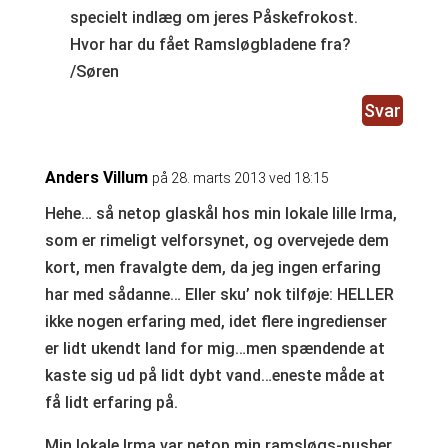
specielt indlæg om jeres Påskefrokost.
Hvor har du fået Ramsløgbladene fra?
/Søren
Svar
Anders Villum
på 28. marts 2013 ved 18:15
Hehe… så netop glaskål hos min lokale lille Irma,
som er rimeligt velforsynet, og overvejede dem
kort, men fravalgte dem, da jeg ingen erfaring
har med sådanne… Eller sku’ nok tilføje: HELLER
ikke nogen erfaring med, idet flere ingredienser
er lidt ukendt land for mig…men spændende at
kaste sig ud på lidt dybt vand…eneste måde at
få lidt erfaring på.
Min lokale Irma var netop min ramsløgs-pusher,