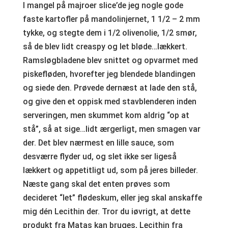
I mangel på majroer slice’de jeg nogle gode
faste kartofler på mandolinjernet, 1 1/2 – 2 mm
tykke, og stegte dem i 1/2 olivenolie, 1/2 smør,
så de blev lidt creaspy og let bløde…lækkert.
Ramsløgbladene blev snittet og opvarmet med
piskefløden, hvorefter jeg blendede blandingen
og siede den. Prøvede dernæst at lade den stå,
og give den et oppisk med stavblenderen inden
serveringen, men skummet kom aldrig “op at
stå”, så at sige…lidt ærgerligt, men smagen var
der. Det blev nærmest en lille sauce, som
desværre flyder ud, og slet ikke ser ligeså
lækkert og appetitligt ud, som på jeres billeder.
Næste gang skal det enten prøves som
decideret “let” flødeskum, eller jeg skal anskaffe
mig dén Lecithin der. Tror du iøvrigt, at dette
produkt fra Matas kan bruges, Lecithin fra