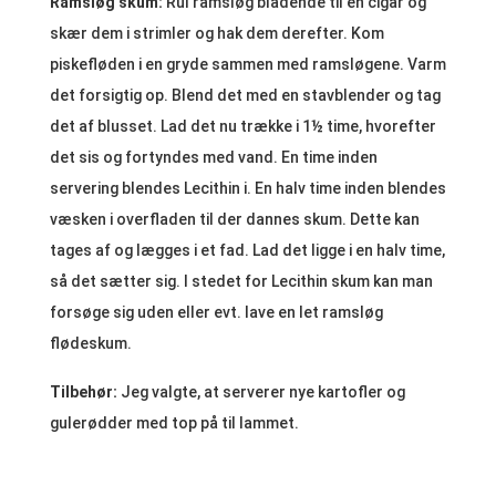
Ramsløg skum:
Rul ramsløg bladende til en cigar og
skær dem i strimler og hak dem derefter. Kom
piskefløden i en gryde sammen med ramsløgene. Varm
det forsigtig op. Blend det med en stavblender og tag
det af blusset. Lad det nu trække i 1½ time, hvorefter
det sis og fortyndes med vand. En time inden
servering blendes Lecithin i. En halv time inden blendes
væsken i overfladen til der dannes skum. Dette kan
tages af og lægges i et fad. Lad det ligge i en halv time,
så det sætter sig. I stedet for Lecithin skum kan man
forsøge sig uden eller evt. lave en let ramsløg
flødeskum.
Tilbehør:
Jeg valgte, at serverer nye kartofler og
gulerødder med top på til lammet.