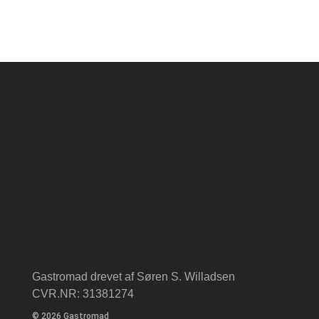
Gastromad drevet af Søren S. Willadsen
CVR.NR: 31381274
© 2026 Gastromad