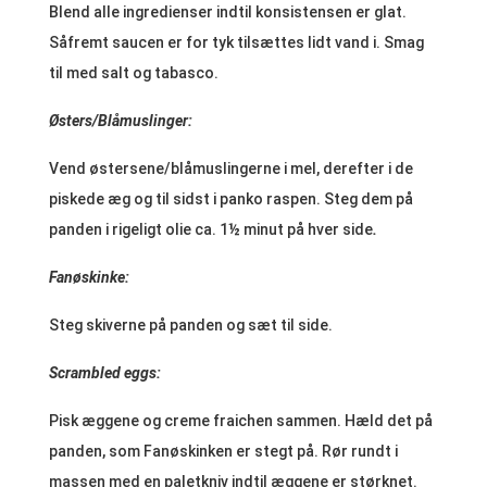
Blend alle ingredienser indtil konsistensen er glat.
Såfremt saucen er for tyk tilsættes lidt vand i. Smag
til med salt og tabasco.
Østers/Blåmuslinger:
Vend østersene/blåmuslingerne i mel, derefter i de
piskede æg og til sidst i panko raspen. Steg dem på
panden i rigeligt olie ca. 1½ minut på hver side
.
Fanøskinke:
Steg skiverne på panden og sæt til side.
Scrambled eggs:
Pisk æggene og creme fraichen sammen. Hæld det på
panden, som Fanøskinken er stegt på. Rør rundt i
massen med en paletkniv indtil æggene er størknet.