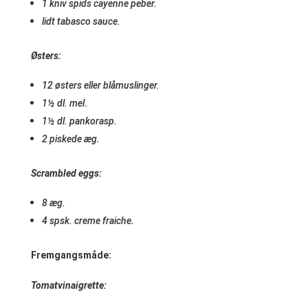
1 kniv spids cayenne peber.
lidt tabasco sauce.
Østers:
12 østers eller blåmuslinger.
.
1½ dl. mel
1½ dl. pankorasp.
2 piskede æg.
Scrambled eggs:
8 æg.
4 spsk. creme fraiche
.
Fremgangsmåde:
Tomatvinaigrette: