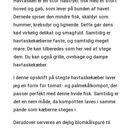
Havtasken er en stor fladtrykt fisk med et stort
hoved og gab, som lever på bunden af havet.
Dernede spiser den mindre fisk, skaldyr som
hummer, krebsdyr og lignende. Dette gør dens
kød virkelig delikat og smagfuld. Samtidig er
havtaskekæberne faste, og samtidig meget
møre. De kan tilberedes som her ved at stege
dem. Du kan også grille, ovnbage og dampe
havtaskekæber.
I denne opskrift på stegte havtaskekæber laver
jeg en form for tomat- og palmekålkompot, der
passer perfekt med denne hvide fisk. Samtidig er
det en nem måde, da kompotten laves i samme
pande som kæberne steges i.
Derudover serveres en dejlig blomkålspuré til.