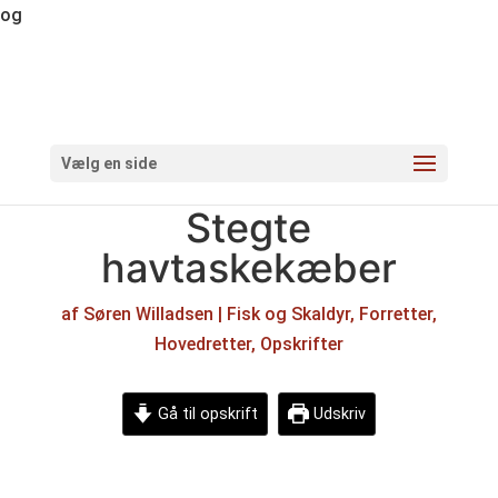
og
Vælg en side
Stegte
havtaskekæber
af
Søren Willadsen
|
Fisk og Skaldyr
,
Forretter
,
Hovedretter
,
Opskrifter
Gå til opskrift
Udskriv