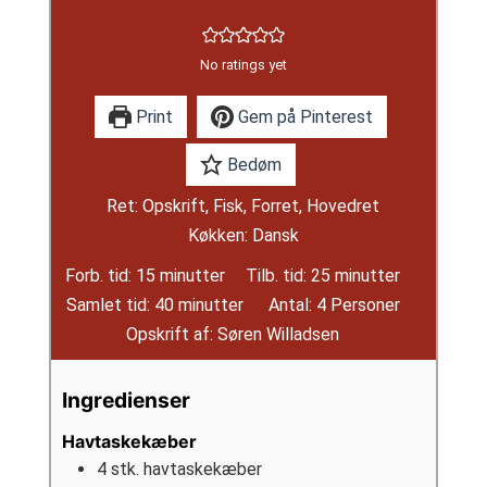
No ratings yet
Print
Gem på Pinterest
Bedøm
Ret:
Opskrift, Fisk, Forret, Hovedret
Køkken:
Dansk
minutter
minutter
Forb. tid:
15
minutter
Tilb. tid:
25
minutter
minutter
Samlet tid:
40
minutter
Antal:
4
Personer
Opskrift af:
Søren Willadsen
Ingredienser
Havtaskekæber
4
stk.
havtaskekæber