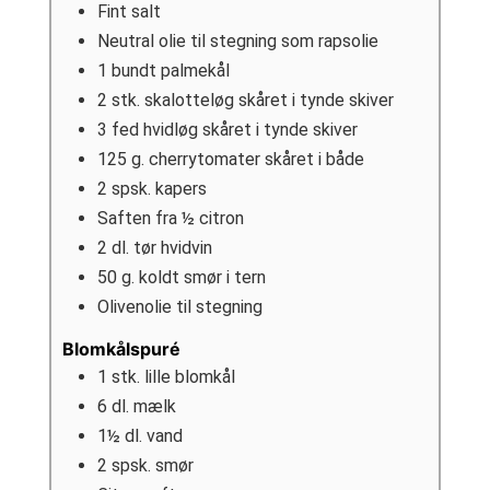
Fint salt
Neutral olie til stegning som rapsolie
1
bundt
palmekål
2
stk.
skalotteløg skåret i tynde skiver
3
fed
hvidløg skåret i tynde skiver
125
g.
cherrytomater skåret i både
2
spsk.
kapers
Saften fra ½ citron
2
dl.
tør hvidvin
50
g.
koldt smør i tern
Olivenolie til stegning
Blomkålspuré
1
stk.
lille blomkål
6
dl.
mælk
1½
dl.
vand
2
spsk.
smør