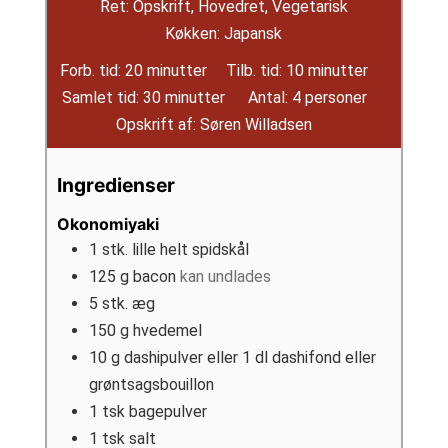
Ret:
Opskrift, Hovedret, Vegetarisk
Køkken:
Japansk
minutter
minutter
Forb. tid:
20
minutter
Tilb. tid:
10
minutter
minutter
Samlet tid:
30
minutter
Antal:
4
personer
Opskrift af:
Søren Willadsen
Ingredienser
Okonomiyaki
1
stk.
lille helt spidskål
125
g
bacon
kan undlades
5
stk.
æg
150
g
hvedemel
10
g
dashipulver eller 1 dl dashifond eller
grøntsagsbouillon
1
tsk
bagepulver
1
tsk
salt