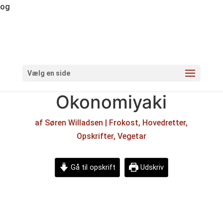
og
Vælg en side
Okonomiyaki
af
Søren Willadsen
|
Frokost
,
Hovedretter
,
Opskrifter
,
Vegetar
Gå til opskrift
Udskriv