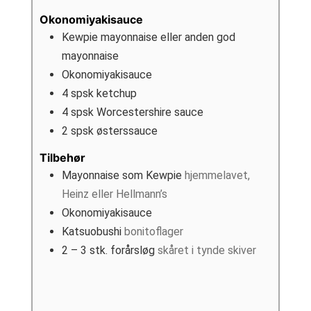
Okonomiyakisauce
Kewpie mayonnaise eller anden god
mayonnaise
Okonomiyakisauce
4
spsk
ketchup
4
spsk
Worcestershire sauce
2
spsk
østerssauce
Tilbehør
Mayonnaise som Kewpie
hjemmelavet,
Heinz eller Hellmann’s
Okonomiyakisauce
Katsuobushi
bonitoflager
2 – 3
stk.
forårsløg
skåret i tynde skiver