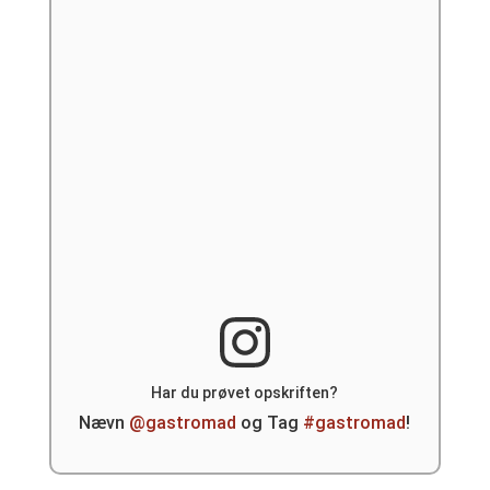
Har du prøvet opskriften?
Nævn
@gastromad
og Tag
#gastromad
!