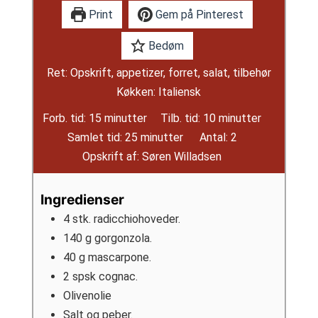
Print
Gem på Pinterest
Bedøm
Ret:
Opskrift, appetizer, forret, salat, tilbehør
Køkken:
Italiensk
minutter
minutter
Forb. tid:
15
minutter
Tilb. tid:
10
minutter
minutter
Samlet tid:
25
minutter
Antal:
2
Opskrift af:
Søren Willadsen
Ingredienser
4
stk.
radicchiohoveder.
140
g
gorgonzola.
40
g
mascarpone.
2
spsk
cognac.
Olivenolie
Salt og peber.