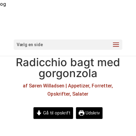
og
Vælg en side
Radicchio bagt med
gorgonzola
af
Søren Willadsen
|
Appetizer
,
Forretter
,
Opskrifter
,
Salater
Gå til opskrift
Udskriv