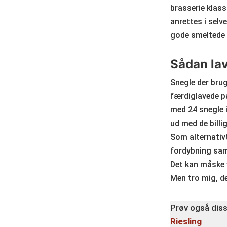
brasserie klass
anrettes i selv
gode smeltede
Sådan lav
Snegle der brug
færdiglavede pa
med 24 snegle i
ud med de bill
Som alternativ
fordybning sa
Det kan måske v
Men tro mig, d
Prøv også diss
Riesling