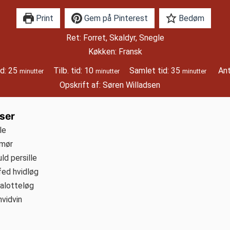
Print
Gem på Pinterest
Bedøm
Ret:
Forret, Skaldyr, Snegle
Køkken:
Fransk
minutter
minutter
minutter
id:
25
Tilb. tid:
10
Samlet tid:
35
Ant
minutter
minutter
minutter
Opskrift af:
Søren Willadsen
ser
le
mør
ld persille
fed hvidløg
skalotteløg
hvidvin