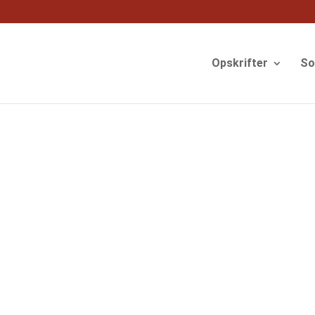
og
Opskrifter
S