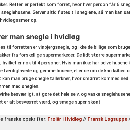
iker. Retten er perfekt som forret, hvor hver person får 6 sneg
e sneglehusene. Server altid flutes til sneglene, så man kan sa
 hvidløgssmør op.
er man snegle i hvidløg
es til forretten er vinbjergsnegle, og ikke de billige som bruge
kker fra forskellige supermarkeder. De lidt større supermark
, hvilket er nok til 4 personer. Hvis man ikke har selve husene
ige færdiglavede og gemme husene, eller se om de kan købes o
t kan man bruge snegle tallerkner, hvor smørret kommes ned i
mmen med sneglen.
irke besværligt, at gøre det hele selv, og vaske sneglehusene
et er alt besværret værd, og smage super skønt.
e franske opskrifter:
Frølår i Hvidløg
//
Fransk Løgsuppe