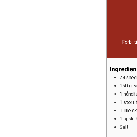
Forb. t
Ingredien
24
sneg
150
g.
s
1
håndfu
1
stort 
1
lille 
1
spsk.
Salt