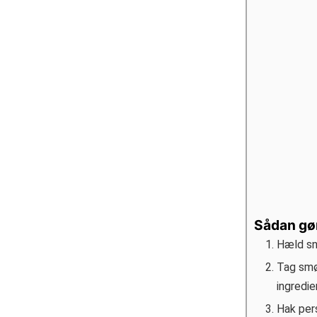
Sådan gø
Hæld sne
Tag smø
ingredie
Hak pers