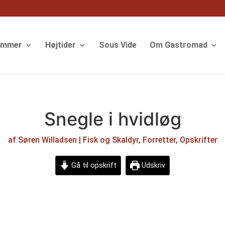
ommer
Højtider
Sous Vide
Om Gastromad
Snegle i hvidløg
af
Søren Willadsen
|
Fisk og Skaldyr
,
Forretter
,
Opskrifter
Gå til opskrift
Udskriv