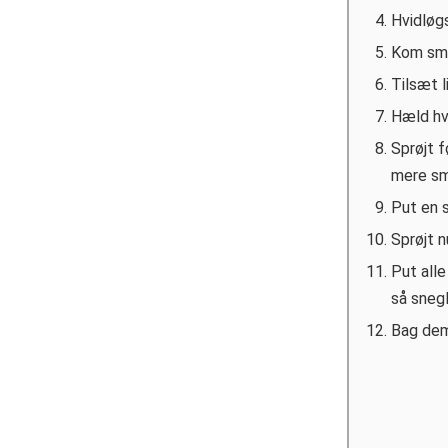
Hvidløg
Kom smør
Tilsæt li
Hæld hv
Sprøjt f
mere smø
Put en s
Sprøjt 
Put alle
så sneg
Bag dem 