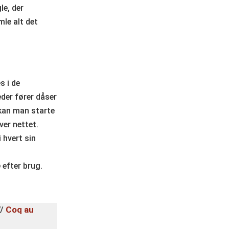
le, der
mle alt det
s i de
eder fører dåser
 kan man starte
ver nettet.
 hvert sin
 efter brug.
//
Coq au