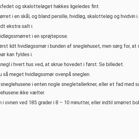
sfedet og skalotteløget hakkes ligeledes fint.
ret i en skål, og bland persille, hvidløg, skalotteløg og hvidvin i.
dt ekstra salt i.
idløgssmørret i en sprøjtepose.
ørst lidt hvidløgssmør i bunden af sneglehuset, men sørg for, at
r kan fyldes i.
negl i hvert hus ved, at skrue hovedet i først. Se billedet.
nu så meget hvidløgssmør ovenpå sneglen.
 sneglehusene i enten nogle snegletallerkner, eller et fad med sa
lehusene ikke vælter.
i ovnen ved 185 grader i 8 – 10 minutter, eller indtil smørret bob