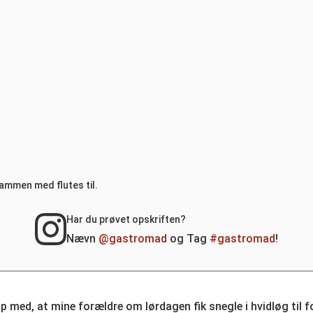
ammen med flutes til.
Har du prøvet opskriften?
Nævn
@gastromad
og Tag
#gastromad
!
p med, at mine forældre om lørdagen fik snegle i hvidløg til for