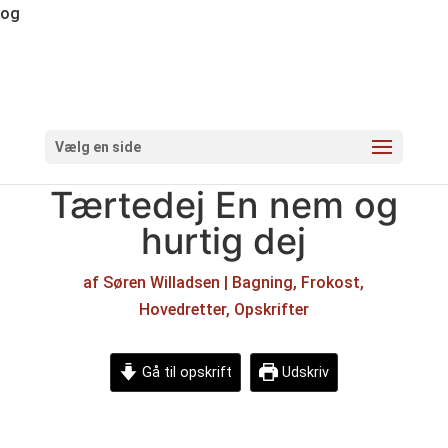
og
Vælg en side
Tærtedej En nem og
hurtig dej
af
Søren Willadsen
|
Bagning
,
Frokost
,
Hovedretter
,
Opskrifter
Gå til opskrift
Udskriv