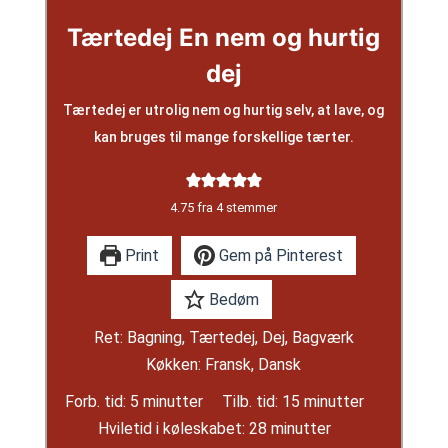
Tærtedej En nem og hurtig
dej
Tærtedej er utrolig nem og hurtig selv, at lave, og
kan bruges til mange forskellige tærter.
4.75
fra
4
stemmer
Print
Gem på Pinterest
Bedøm
Ret:
Bagning, Tærtedej, Dej, Bagværk
Køkken:
Fransk, Dansk
minutter
minutter
Forb. tid:
5
minutter
Tilb. tid:
15
minutter
minutter
Hviletid i køleskabet:
28
minutter