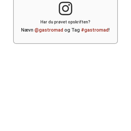
Har du prøvet opskriften?
Nævn
@gastromad
og Tag
#gastromad
!