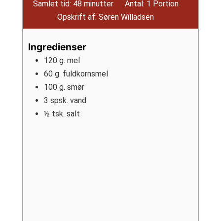
minutter
Samlet tid:
48
minutter
Antal:
1
Portion
Opskrift af:
Søren Willadsen
Ingredienser
120
g.
mel
60
g.
fuldkornsmel
100
g.
smør
3
spsk.
vand
½
tsk.
salt