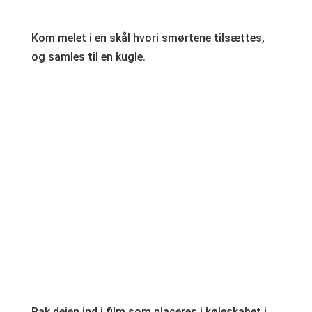
Kom melet i en skål hvori smørtene tilsættes,
og samles til en kugle.
Pak dejen ind i film som placeres i køleskabet i