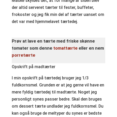
Måske skyldes det, at for mange år siden blev
der altid serveret tærter til fester, buffeter,
frokoster og jeg fik min del af tærter uanset om
det var med hjemmelavet tærtedej.
Prøv at lave en tærte med friske skønne
tomater som denne
tomattærte
eller en nem
porretærte
Opskrift på madtærter
I min opskrift på tærtedej bruger jeg 1/3
fuldkornsmel. Grunden er at jeg gerne vil have en
mere fyldig tærtedej til madtærte. Noget jeg
personligt synes passer bedre. Skal den bruges
om dessert tærte undlader jeg fuldkornsmel. Du
kan også bruge de meltyper du synes er bedste