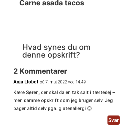
Carne asada tacos
Ma
Hvad synes du om
denne opskrift?
2 Kommentarer
Anja Llobet
på 7. maj 2022 ved 14:49
Kære Søren, der skal da en tak salt i tærtedej –
men samme opskrift som jeg bruger selv. Jeg
bager altid selv pga. glutenallergi 😉
Svar