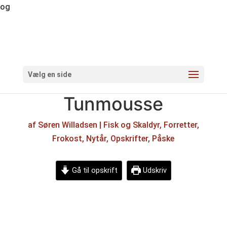
og
Vælg en side
Tunmousse
af
Søren Willadsen
|
Fisk og Skaldyr
,
Forretter
,
Frokost
,
Nytår
,
Opskrifter
,
Påske
Gå til opskrift
Udskriv