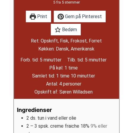
5
fra
5
stemmer
Print
Gem på Pinterest
Bedøm
Ret:
Opskrift, Fisk, Frokost, Forret
Køkken:
Dansk, Amerikansk
minutter
minutter
Forb. tid:
5
minutter
Tilb. tid:
5
minutter
time
På køl:
1
time
time
minutter
Samlet tid:
1
time
10
minutter
Antal:
4
personer
Opskrift af:
Søren Willadsen
Ingredienser
2
ds.
tun i vand eller olie
2 – 3
spsk.
creme fraiche 18%
9% eller