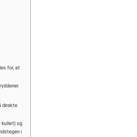
es for, at
ydderier.
å direkte
 kullet) og
yndstegen i