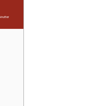
inutter
inutter