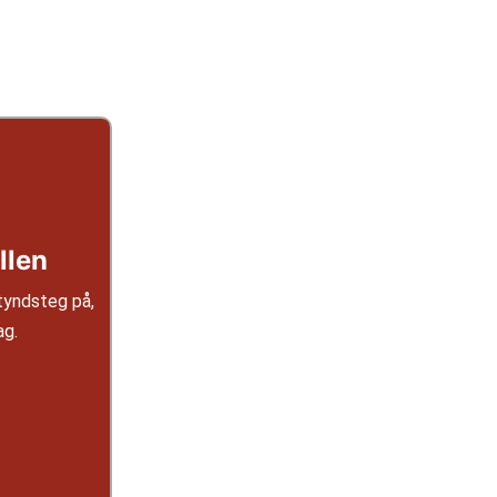
llen
etyndsteg på,
ag.