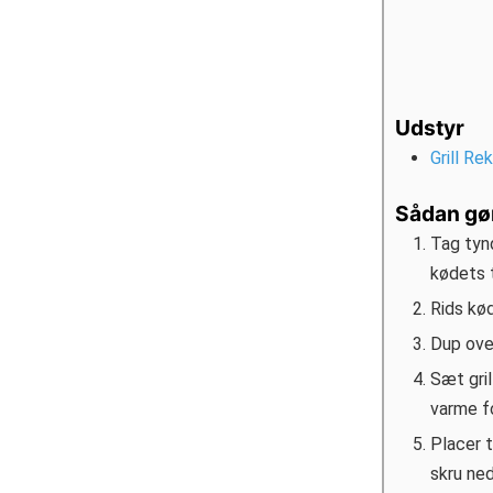
Udstyr
Grill R
Sådan gø
Tag tynd
kødets t
Rids kød
Dup ove
Sæt gril
varme fo
Placer 
skru ned