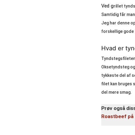
Ved g
rillet tynd
Samtidig får man 
Jeg har denne op
forskellige gode l
Hvad er tyn
Tyndstegsfileten 
Oksetyndsteg og
tykkeste del af 
filet kan bruges
del mere smag.
Prøv også dis
Roastbeef på G