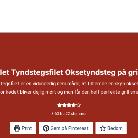
llet Tyndstegsfilet Oksetyndsteg på gri
stegsfilet er en vidunderlig nem måde, at tilberede en skøn oks
or kødet bliver dejlig mørt og man får den helt perfekte grill sm
3.60
fra
22
stemmer
Print
Gem på Pinterest
Bedøm