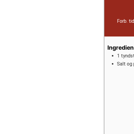
Forb. ti
Ingredien
1
tyndst
Salt og