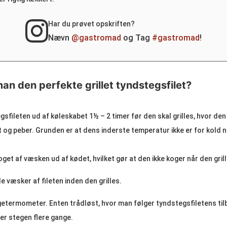
Har du prøvet opskriften?
Nævn
@gastromad
og Tag
#gastromad
!
an den perfekte grillet tyndstegsfilet?
gsfileten ud af køleskabet 1½ – 2 timer før den skal grilles, hvor den
 og peber. Grunden er at dens inderste temperatur ikke er for kold n
get af væsken ud af kødet, hvilket gør at den ikke koger når den grill
 væsker af fileten inden den grilles.
getermometer. Enten trådløst, hvor man følger tyndstegsfiletens tilb
er stegen flere gange.