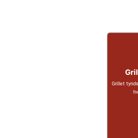
Gri
Grillet tynd
hv