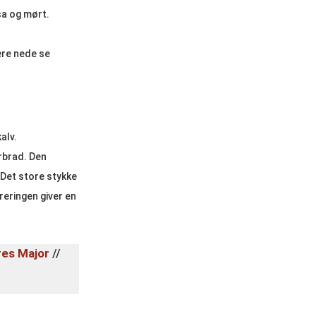
sa og mørt.
ere nede se
alv.
rbrad. Den
 Det store stykke
reringen giver en
res Major
//