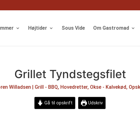
ommer
Højtider
Sous Vide
Om Gastromad
Grillet Tyndstegsfilet
ren Willadsen
|
Grill - BBQ
,
Hovedretter
,
Okse - Kalvekød
,
Opsk
Gå til opskrift
Udskriv