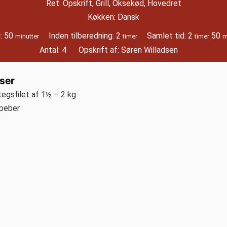
Ret:
Opskrift, Grill, Oksekød, Hovedret
Køkken:
Dansk
minutter
timer
timer
m
d:
50
Inden tilberedning:
2
Samlet tid:
2
50
minutter
timer
timer
m
Antal:
4
Opskrift af:
Søren Willadsen
ser
egsfilet af 1½ – 2 kg
 peber