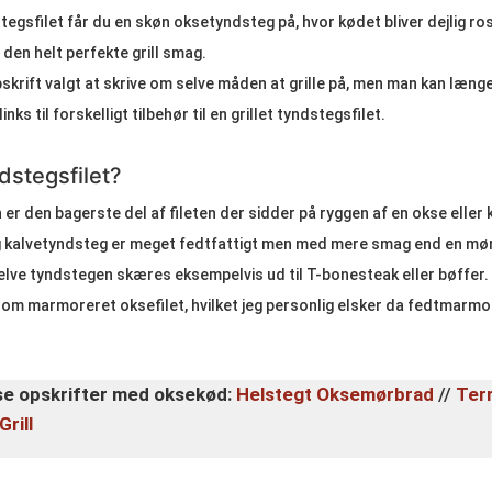
stegsfilet får du en skøn oksetyndsteg på, hvor kødet bliver dejlig ro
den helt perfekte grill smag.
skrift valgt at skrive om selve måden at grille på, men man kan læng
inks til forskelligt tilbehør til en grillet tyndstegsfilet.
dstegsfilet?
er den bagerste del af fileten der sidder på ryggen af en okse eller k
 kalvetyndsteg er meget fedtfattigt men med mere smag end en mø
selve tyndstegen skæres eksempelvis ud til T-bonesteak eller bøffer.
 som marmoreret oksefilet, hvilket jeg personlig elsker da fedtmarmo
se opskrifter med oksekød:
Helstegt Oksemørbrad
//
Ter
rill