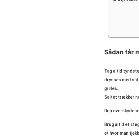
Sådan får m
Tag altid tyndste
drysses med salt
grilles.
Saltet trækker no
Dup overskydende
Brug altid et ste
et hvor man tjekk