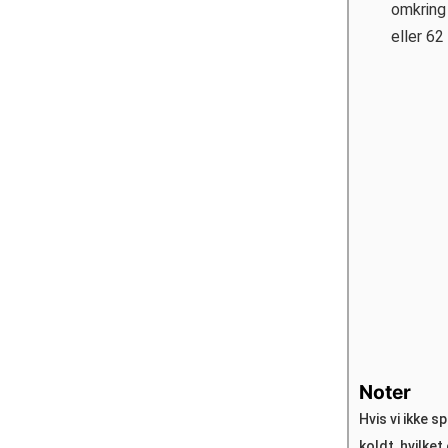
omkring 
eller 62
Noter
Hvis vi ikke s
koldt, hvilket