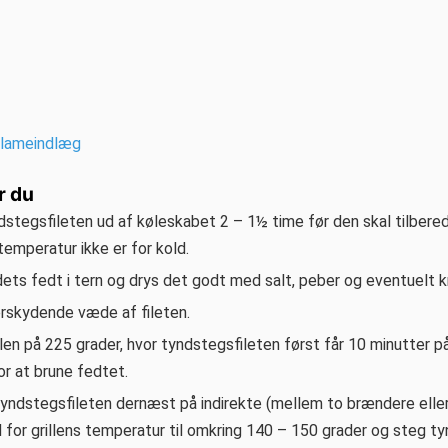
eklameindlæg
r du
stegsfileten ud af køleskabet 2 – 1½ time før den skal tilbered
emperatur ikke er for kold.
ets fedt i tern og drys det godt med salt, peber og eventuelt kr
rskydende væde af fileten.
len på 225 grader, hvor tyndstegsfileten først får 10 minutter p
r at brune fedtet.
tyndstegsfileten dernæst på indirekte (mellem to brændere eller
 for grillens temperatur til omkring 140 – 150 grader og steg t