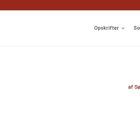
og
Opskrifter
S
af
Sø