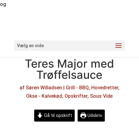
og
Vælg en side
Teres Major med
Trøffelsauce
af
Søren Willadsen
|
Grill - BBQ
,
Hovedretter
,
Okse - Kalvekød
,
Opskrifter
,
Sous Vide
Gå til opskrift
Udskriv