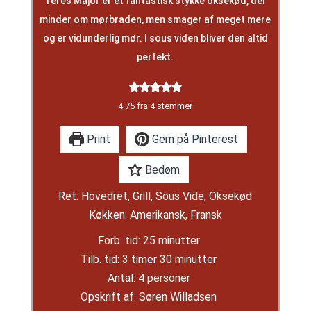
Teres Major er et fantastisk stykke oksekød, der
minder om mørbraden, men smager af meget mere
og er vidunderlig mør. I sous viden bliver den altid
perfekt.
4.75
fra
4
stemmer
Print
Gem på Pinterest
Bedøm
Ret:
Hovedret, Grill, Sous Vide, Oksekød
Køkken:
Amerikansk, Fransk
minutter
Forb. tid:
25
minutter
timer
minutter
Tilb. tid:
3
timer
30
minutter
Antal:
4
personer
Opskrift af:
Søren Willadsen