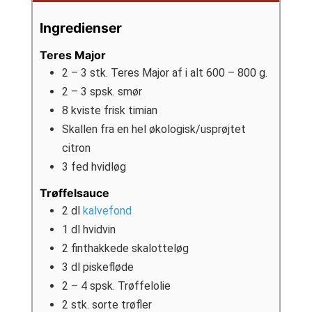
Ingredienser
Teres Major
2 – 3
stk.
Teres Major af i alt 600 – 800 g.
2 – 3
spsk.
smør
8
kviste frisk timian
Skallen fra en hel økologisk/usprøjtet
citron
3
fed
hvidløg
Trøffelsauce
2
dl
kalvefond
1
dl
hvidvin
2
finthakkede skalotteløg
3
dl
piskefløde
2 – 4
spsk.
Trøffelolie
2
stk.
sorte trøfler