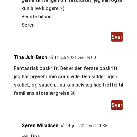
gerne skrive igen om resultatet, jeg kan også
kun blive klogere :-).
Bedste hilsner
Søren
Svar
Tina Juhl Bech
på 14. juli 2021 ved 09:00
Fantastisk opskrift. Det er den første opskrift
jeg har prøvet i min sous vide. Den sidder lige i
skabet, og saucen… nu kan selv jeg lide trøffel til
familiens store ærgrelse 😀
Svar
Søren Willadsen
på 14. juli 2021 ved 11:38
Hej Tina