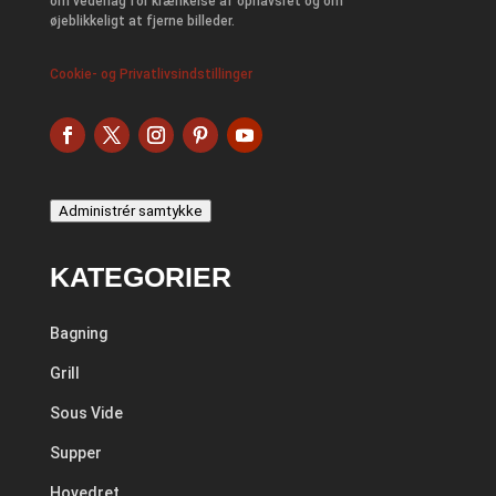
om vederlag for krænkelse af ophavsret og om
øjeblikkeligt at fjerne billeder.
Cookie- og Privatlivsindstillinger
Administrér samtykke
KATEGORIER
Bagning
Grill
Sous Vide
Supper
Hovedret