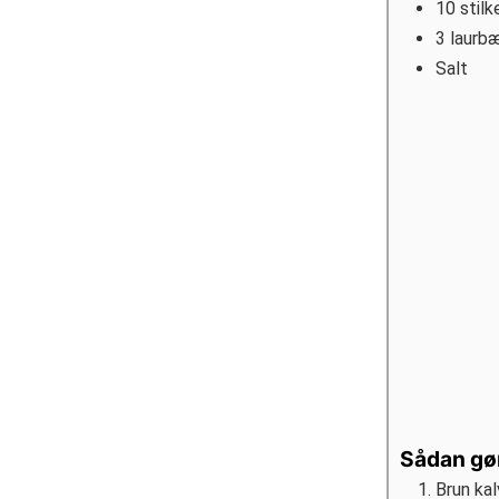
10
stilk
3
laurb
Salt
Sådan gø
Brun kal