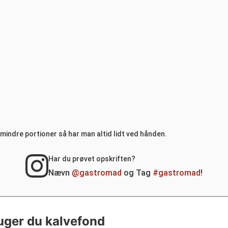
 mindre portioner så har man altid lidt ved hånden.
Har du prøvet opskriften?
Nævn
@gastromad
og Tag
#gastromad
!
uger du kalvefond