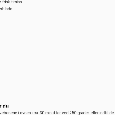
e frisk timian
ærblade
r du
vebenene i ovnen i ca. 30 minutter ved 250 grader, eller indtil de