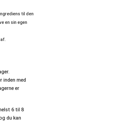
ngrediens til den
ve en sin egen
af.
ager.
er inden med
agerne er
lst 6 til 8
 og du kan