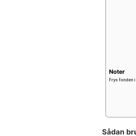
Noter
Frys fonden i
Sådan br