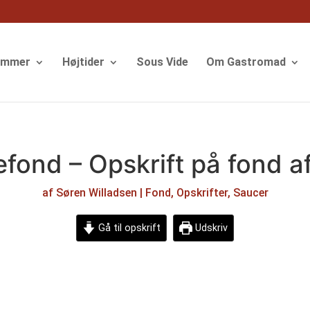
ommer
Højtider
Sous Vide
Om Gastromad
efond – Opskrift på fond af
af
Søren Willadsen
|
Fond
,
Opskrifter
,
Saucer
Gå til opskrift
Udskriv