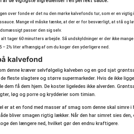
 af de vigtigste ingredienser i en perfekt sauce.
gen over fonde er det nu den mørke kalvefonds tur, som er en vigtig i
ssauce. Mange vil måske tænke, at der er for besværligt, at stå og la
idsmæssigt passer den sig selv.
 i alt tager 60 minutters arbejde. Så undskyldninger er der ikke mange 
 5 – 2½ liter afhængig af om du koger den yderligere ned.
på kalvefond
om denne kræver selvfølgelig kalveben og en god sjat grønts
de fleste slagtere og større supermarkeder. Hvis de ikke ligg
de dem få dem hjem. De koster ligeledes ikke alverden. Grønts
ter, løg og porre og krydderier som timian.
el er at en fond med masser af smag som denne skal simre i he
åde bliver smagen rigtig lækker. Når den har simret sies den,
oge den længere ned, hvilket gør den endnu kraftigere.