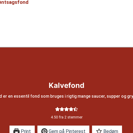
øntsagsfond
Kalvefond
 er en essentil fond som bruges i rigtig mange saucer, supper og gr
4.50
fra
2
stemmer
Print
Gem på Pinterest
Bedøm