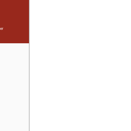
ter
er