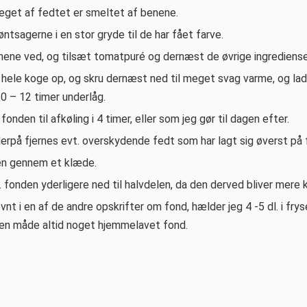
eget af fedtet er smeltet af benene.
øntsagerne i en stor gryde til de har fået farve.
ene ved, og tilsæt tomatpuré og dernæst de øvrige ingrediense
 hele koge op, og skru dernæst ned til meget svag varme, og la
10 – 12 timer underlåg.
. fonden til afkøling i 4 timer, eller som jeg gør til dagen efter.
erpå fjernes evt. overskydende fedt som har lagt sig øverst på 
en gennem et klæde.
 fonden yderligere ned til halvdelen, da den derved bliver mere k
t i en af de andre opskrifter om fond, hælder jeg 4 -5 dl. i fry
den måde altid noget hjemmelavet fond.