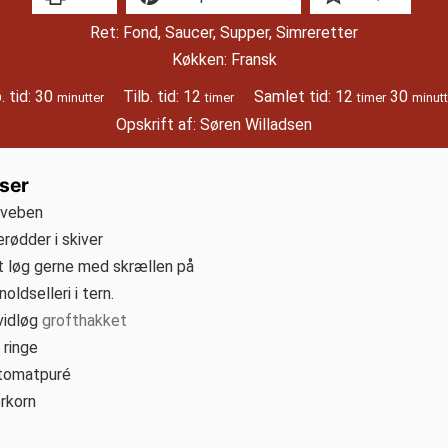
Ret:
Fond, Saucer, Supper, Simreretter
Køkken:
Fransk
minutter
timer
timer
minut
. tid:
30
Tilb. tid:
12
Samlet tid:
12
30
minutter
timer
timer
minutt
Opskrift af:
Søren Willadsen
ser
lveben
erødder i skiver
t løg gerne med skrællen på
noldselleri i tern.
vidløg
grofthakket
i ringe
tomatpuré
rkorn