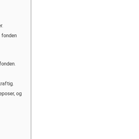
r.
d fonden
fonden.
raftig.
seposer, og