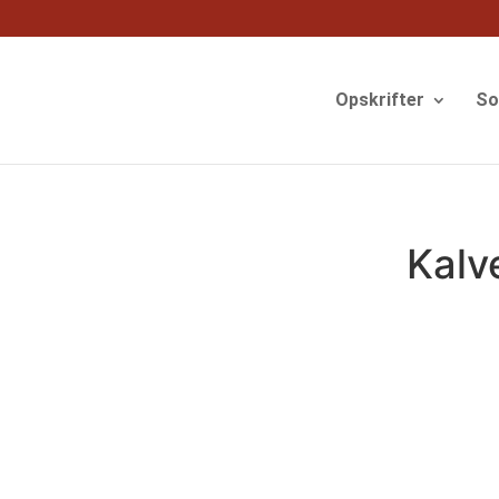
og
Opskrifter
S
Kalv