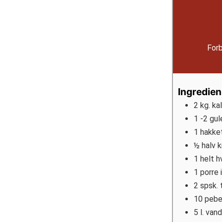
Forb
Ingredien
2
kg.
ka
1 -2
gul
1
hakke
½
halv k
1
helt h
1
porre 
2
spsk.
10
pebe
5
l.
vand