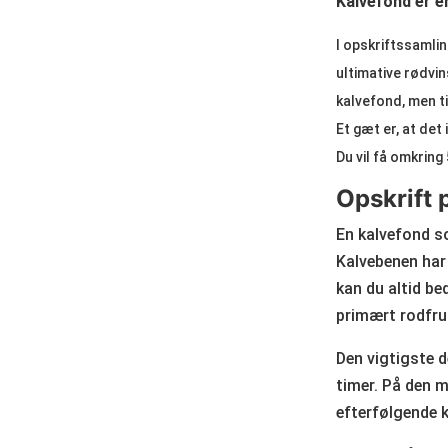
Kalvefond er en
I opskriftssamlin
ultimative rødvin
kalvefond, men t
Et gæt er, at det
Du vil få omkring
Opskrift 
En kalvefond s
Kalvebenen har 
kan du altid be
primært rodfrug
Den vigtigste d
timer. På den m
efterfølgende k