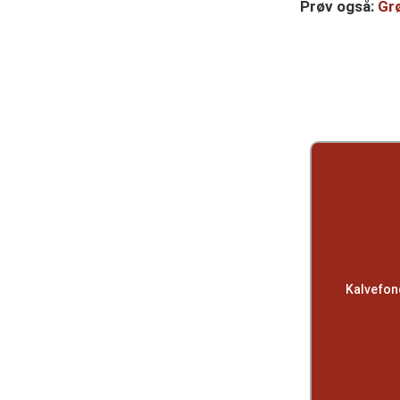
Prøv også:
Gr
Kalvefond