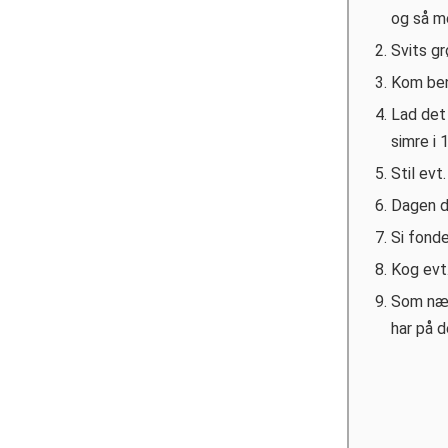
og så m
Svits gr
Kom ben
Lad det
simre i 
Stil evt
Dagen d
Si fond
Kog evt.
Som nævn
har på 