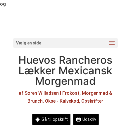
og
Vælg en side
Huevos Rancheros
Lækker Mexicansk
Morgenmad
af
Søren Willadsen
|
Frokost
,
Morgenmad &
Brunch
,
Okse - Kalvekød
,
Opskrifter
Gå til opskrift
Udskriv