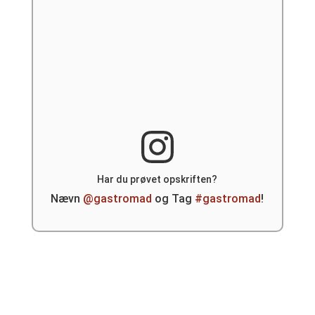
Har du prøvet opskriften?
Nævn
@gastromad
og Tag
#gastromad
!