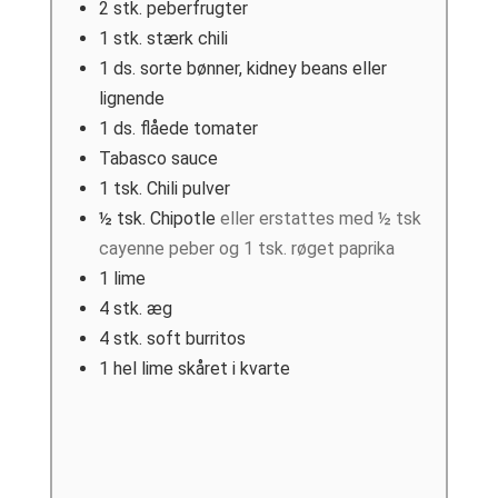
2
stk.
peberfrugter
1
stk.
stærk chili
1
ds.
sorte bønner, kidney beans eller
lignende
1
ds.
flåede tomater
Tabasco sauce
1
tsk.
Chili pulver
½
tsk.
Chipotle
eller erstattes med ½ tsk
cayenne peber og 1 tsk. røget paprika
1
lime
4
stk.
æg
4
stk.
soft burritos
1
hel lime skåret i kvarte