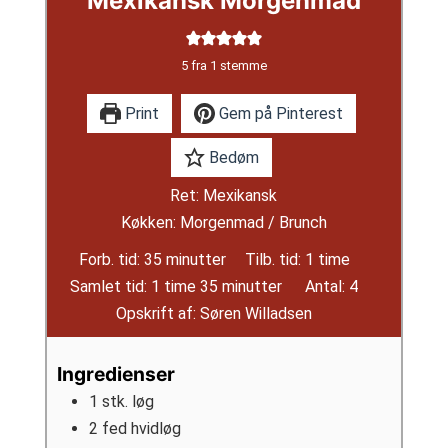
Mexikansk Morgenmad
5
fra 1 stemme
Print
Gem på Pinterest
Bedøm
Ret:
Mexikansk
Køkken:
Morgenmad / Brunch
minutter
time
Forb. tid:
35
minutter
Tilb. tid:
1
time
time
minutter
Samlet tid:
1
time
35
minutter
Antal:
4
Opskrift af:
Søren Willadsen
Ingredienser
1
stk.
løg
2
fed
hvidløg