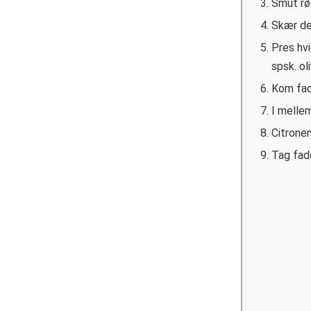
Smut rø
Skær de
Pres hv
spsk. ol
Kom fade
I melle
Citronen
Tag fade