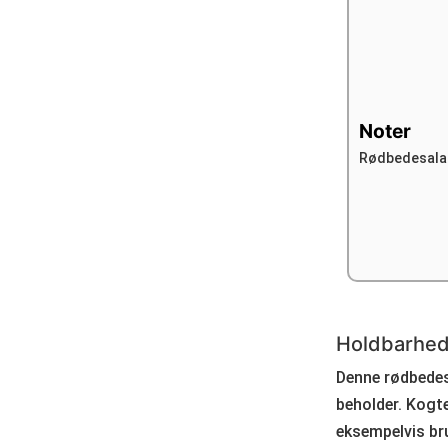
Noter
Rødbedesalat 
Holdbarhed
Denne rødbedesa
beholder. Kogte
eksempelvis bru