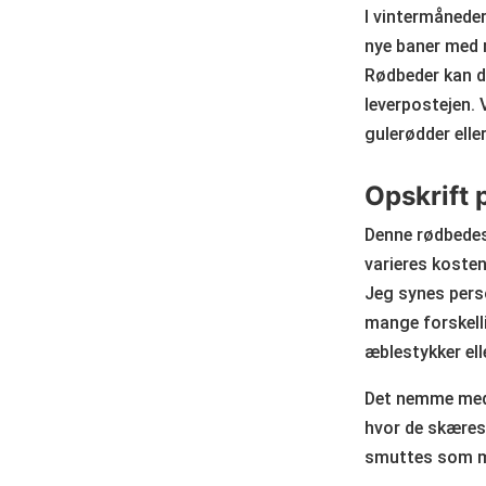
I vintermåneder
nye baner med 
Rødbeder kan d
leverpostejen.
gulerødder ell
Opskrift 
Denne rødbedesa
varieres kosten
Jeg synes perso
mange forskelli
æblestykker ell
Det nemme med 
hvor de skæres
smuttes som ma