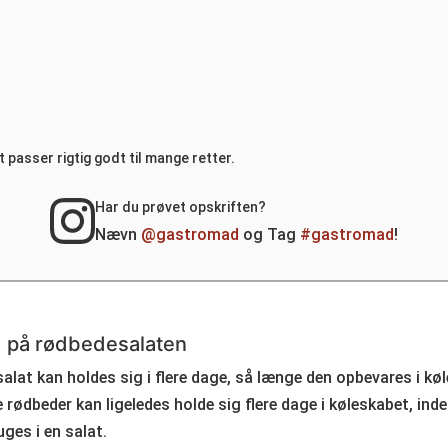
passer rigtig godt til mange retter.
Har du prøvet opskriften?
Nævn
@gastromad
og Tag
#gastromad
!
 på rødbedesalaten
lat kan holdes sig i flere dage, så længe den opbevares i køl
 rødbeder kan ligeledes holde sig flere dage i køleskabet, ind
ges i en salat.