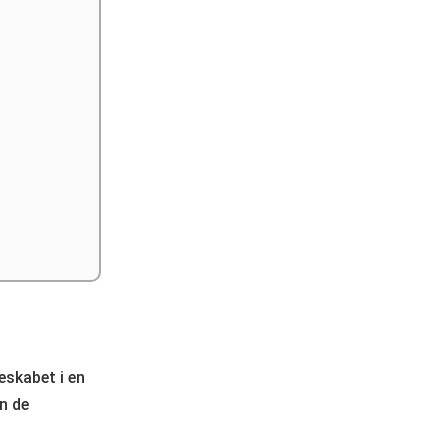
eskabet i en
en de