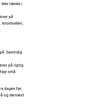
 ikke tænke i
kiver på
knoldselleri,
.
 på. Samtidig
res på rigtig
lføje små
ra dagen før,
 på og dernæst