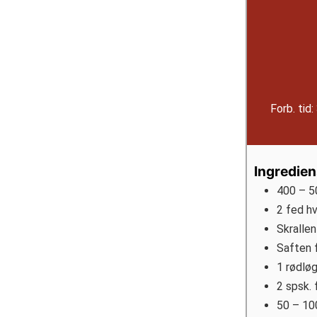
Forb. tid:
Ingredien
400
– 5
2
fed
hv
Skrallen
Saften f
1
rødlø
2
spsk.
50
– 10