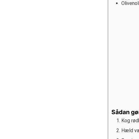
Olivenol
Sådan gø
Kog rødb
Hæld va