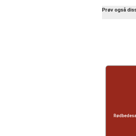
Prøv også diss
Rødbedesala