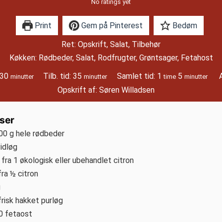
No ratings yet
Print
Gem på Pinterest
Bedøm
Ret:
Opskrift, Salat, Tilbehør
Køkken:
Rødbeder, Salat, Rodfrugter, Grøntsager, Fetahost
minutter
minutter
time
minutter
30
Tilb. tid:
35
Samlet tid:
1
5
minutter
minutter
time
minutter
Opskrift af:
Søren Willadsen
ser
00 g hele rødbeder
idløg
 fra 1 økologisk eller ubehandlet citron
ra ½ citron
g
frisk hakket purløg
0 fetaost