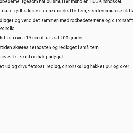
dbederne, ligesom når du smutter mandler. HUSK handsker.
rnæst rødbederne i store mundrette tern, som kommes i et ildfa
idløget og vend det sammen med rødbedeternene og citronsaft
ivenolie.
t i en ovn i 15 minutter ved 200 grader.
mtiden skæres fetaosten og rødløget i små tern.
 rives for skral og hak purløget.
t ud og drys fetaost, rødløg, citronskal og hakket purløg over.