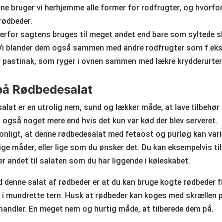
ne bruger vi herhjemme alle former for rodfrugter, og hvorfor
rødbeder.
erfor sagtens bruges til meget andet end bare som syltede s
 Vi blander dem også sammen med andre rodfrugter som f.eks. 
er pastinak, som ryger i ovnen sammen med lækre krydderurter
på Rødbedesalat
lat er en utrolig nem, sund og lækker måde, at lave tilbehør
 også noget mere end hvis det kun var kød der blev serveret.
nligt, at denne rødbedesalat med fetaost og purløg kan varie
ge måder, eller lige som du ønsker det. Du kan eksempelvis ti
er andet til salaten som du har liggende i køleskabet.
denne salat af rødbeder er at du kan bruge kogte rødbeder f
 i mundrette tern. Husk at rødbeder kan koges med skrællen
ndler. En meget nem og hurtig måde, at tilberede dem på.