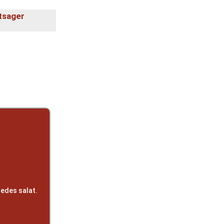
ntsager
ledes salat.