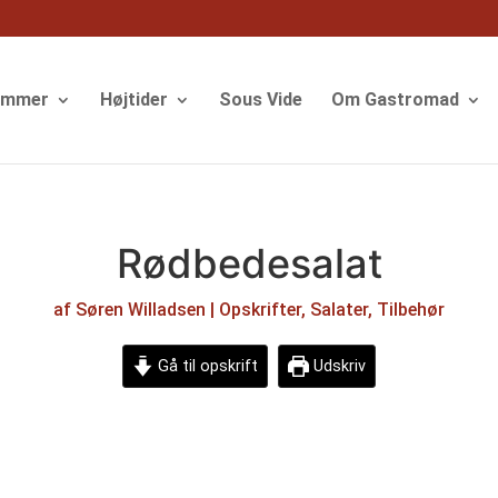
ommer
Højtider
Sous Vide
Om Gastromad
Rødbedesalat
af
Søren Willadsen
|
Opskrifter
,
Salater
,
Tilbehør
Gå til opskrift
Udskriv