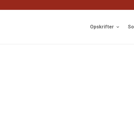
og
Opskrifter
S