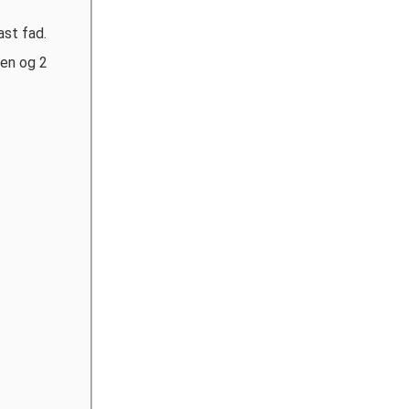
st fad.
en og 2