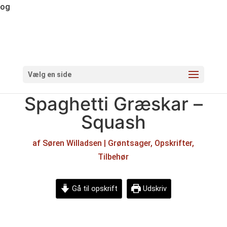
og
Vælg en side
Spaghetti Græskar –
Squash
af
Søren Willadsen
|
Grøntsager
,
Opskrifter
,
Tilbehør
Gå til opskrift
Udskriv