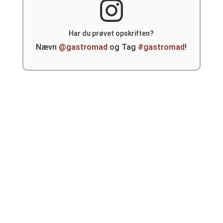
Har du prøvet opskriften?
Nævn
@gastromad
og Tag
#gastromad
!