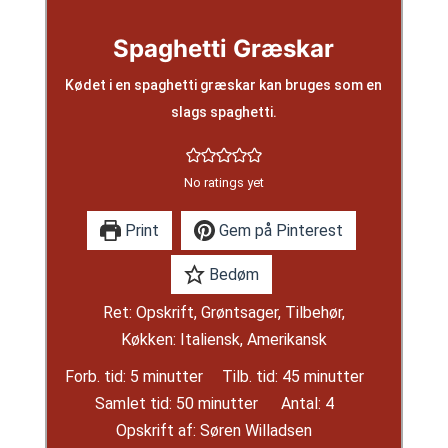
Spaghetti Græskar
Kødet i en spaghetti græskar kan bruges som en
slags spaghetti.
No ratings yet
Print
Gem på Pinterest
Bedøm
Ret:
Opskrift, Grøntsager, Tilbehør,
Køkken:
Italiensk, Amerikansk
minutter
minutter
Forb. tid:
5
minutter
Tilb. tid:
45
minutter
minutter
Samlet tid:
50
minutter
Antal:
4
Opskrift af:
Søren Willadsen