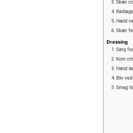
Skær co
Rødløget
Hæld væ
Skær fet
Dressing
Sørg fo
Kom citr
Hæld la
Bliv ved
Smag ti