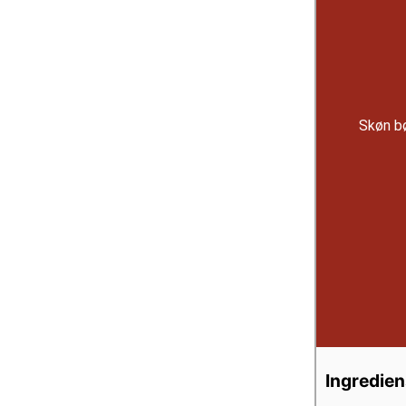
Skøn bø
Ingredien