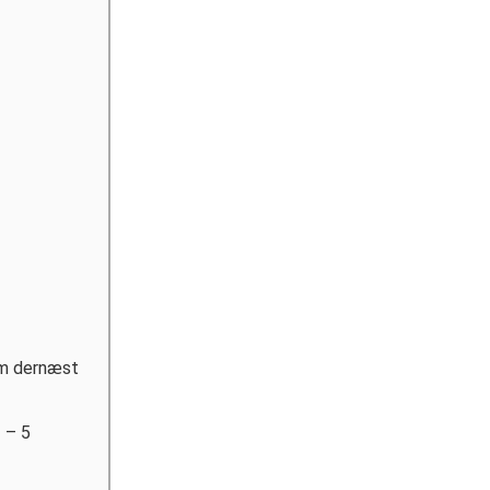
em dernæst
3 – 5