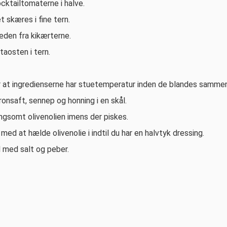
cktailtomaterne i halve.
 skæres i fine tern.
den fra kikærterne.
aosten i tern.
r at ingredienserne har stuetemperatur inden de blandes sammen
onsaft, sennep og honning i en skål.
ngsomt olivenolien imens der piskes.
 med at hælde olivenolie i indtil du har en halvtyk dressing.
l med salt og peber.