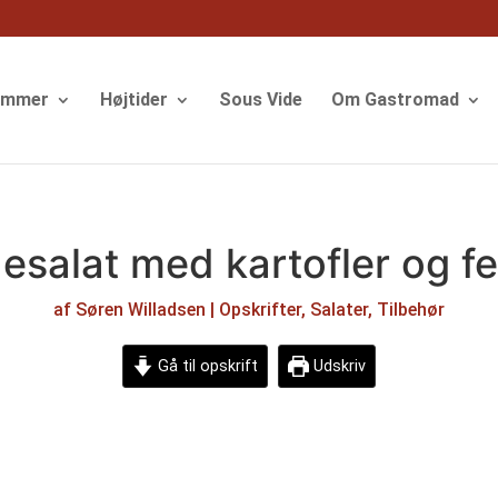
ommer
Højtider
Sous Vide
Om Gastromad
esalat med kartofler og fe
af
Søren Willadsen
|
Opskrifter
,
Salater
,
Tilbehør
Gå til opskrift
Udskriv