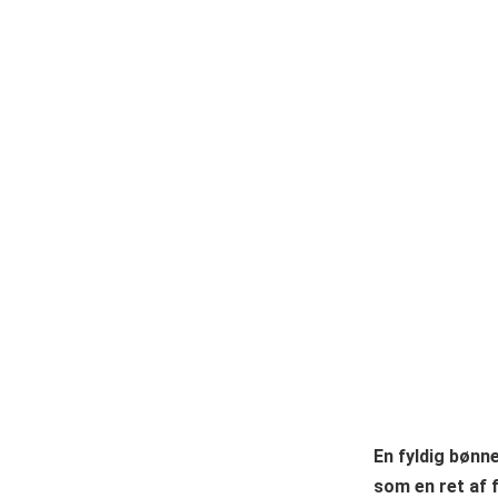
En fyldig bønn
som en ret af fl