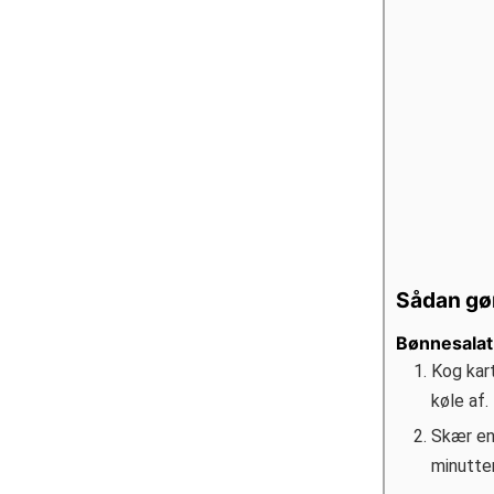
Sådan gø
Bønnesalat
Kog kar
køle af.
Skær end
minutter