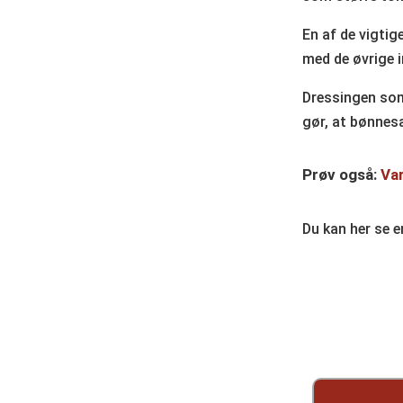
En af de vigti
med de øvrige i
Dressingen som 
gør, at bønnesa
Prøv også:
Var
Du kan her se 