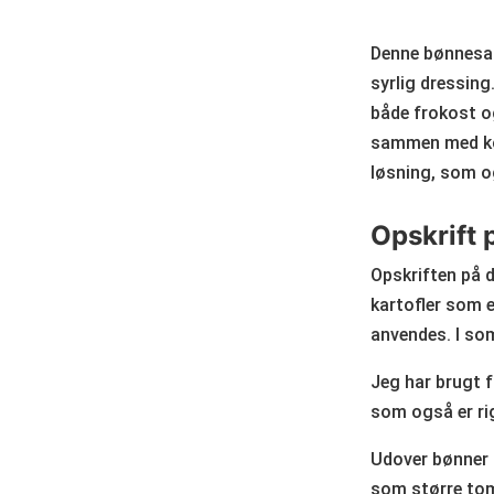
Denne bønnesal
syrlig dressing
både frokost o
sammen med kød,
løsning, som o
Opskrift 
Opskriften på 
kartofler som e
anvendes. I som
Jeg har brugt f
som også er ri
Udover bønner o
som større toma