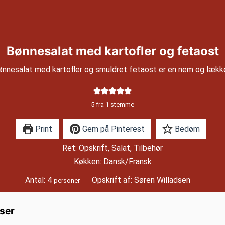
Bønnesalat med kartofler og fetaost
nnesalat med kartofler og smuldret fetaost er en nem og lække
5
fra 1 stemme
Print
Gem på Pinterest
Bedøm
Ret:
Opskrift, Salat, Tilbehør
Køkken:
Dansk/Fransk
Antal:
4
Opskrift af:
Søren Willadsen
personer
ser