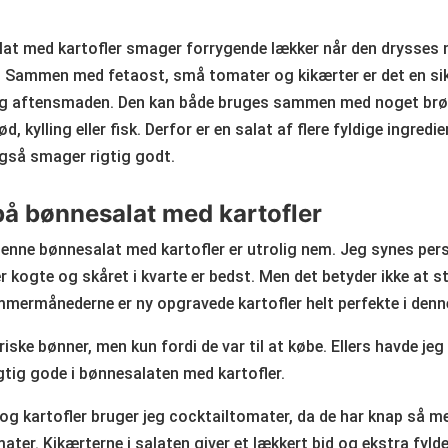
at med kartofler smager forrygende lækker når den drysses 
. Sammen med fetaost, små tomater og kikærter er det en sikk
g aftensmaden. Den kan både bruges sammen med noget brød t
 kylling eller fisk. Derfor er en salat af flere fyldige ingredi
gså smager rigtig godt.
på bønnesalat med kartofler
denne bønnesalat med kartofler er utrolig nem. Jeg synes per
r kogte og skåret i kvarte er bedst. Men det betyder ikke at st
mermånederne er ny opgravede kartofler helt perfekte i denne
riske bønner, men kun fordi de var til at købe. Ellers havde je
gtig gode i bønnesalaten med kartofler.
g kartofler bruger jeg cocktailtomater, da de har knap så me
ter. Kikærterne i salaten giver et lækkert bid og ekstra fylde