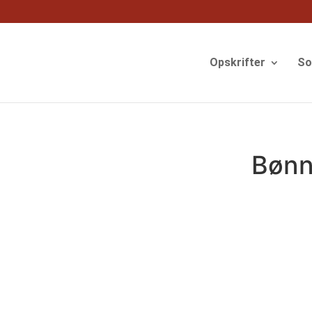
og
Opskrifter
S
Bønn