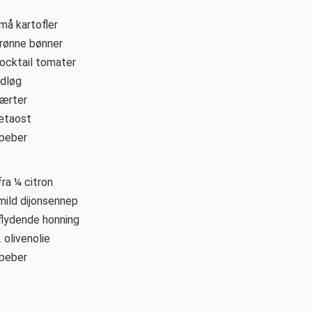
må kartofler
rønne bønner
ocktail tomater
ødløg
kærter
etaost
 peber
ra ¼ citron
mild dijonsennep
flydende honning
.
olivenolie
 peber