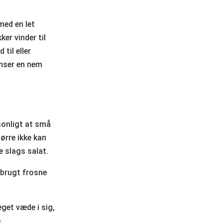
med en let
er vinder til
il eller
enser en nem
sonligt at små
ørre ikke kan
 slags salat.
g brugt frosne
get væde i sig,
.