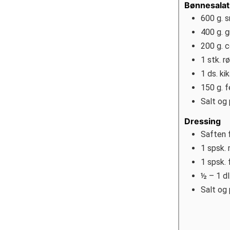
Bønnesalat
600
g.
s
400
g.
g
200
g.
c
1
stk.
r
1
ds.
ki
150
g.
f
Salt og
Dressing
Saften f
1
spsk.
1
spsk.
½ – 1
dl
Salt og