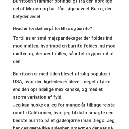
Burritoen stammer oprindeligt fra den nordlige
del af Mexico og har fået øgenavnet Burro, der
betyder æsel.
Hvad er forskellen på tortillas og burrito?
Tortillas er små majspandekager der foldes ind
mod midten, hvorimod en burrito foldes ind mod
midten og dernæst rulles, så intet drypper ud af
den.
Burritoen er med tiden blevet utrolig populær i
USA, hvor den ligeledes er blevet meget større
end den oprindelige mexikanske, og med et
større variation af fyld.
Jeg kan huske da jeg for mange år tilbage rejste
rundt i Californien, hvor jeg til dato smagte den
bedste burrito på et gadehjørne i San Diego. Jeg
har desværre ikke sidenhen smagt en der var så