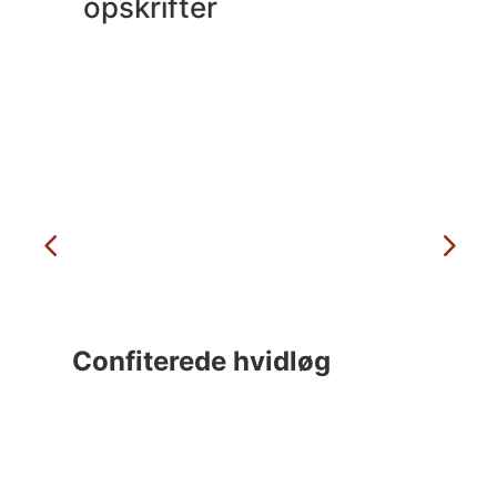
opskrifter
Confiterede hvidløg
C