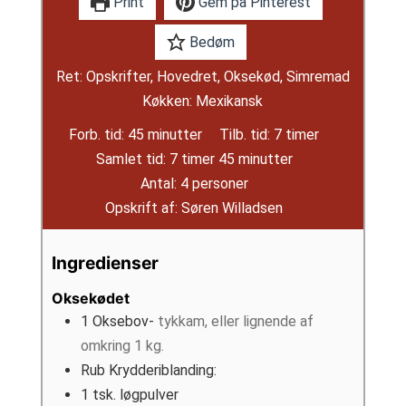
Print
Gem på Pinterest
Bedøm
Ret:
Opskrifter, Hovedret, Oksekød, Simremad
Køkken:
Mexikansk
minutter
timer
Forb. tid:
45
minutter
Tilb. tid:
7
timer
timer
minutter
Samlet tid:
7
timer
45
minutter
Antal:
4
personer
Opskrift af:
Søren Willadsen
Ingredienser
Oksekødet
1
Oksebov-
tykkam, eller lignende af
omkring 1 kg.
Rub Krydderiblanding:
1
tsk.
løgpulver