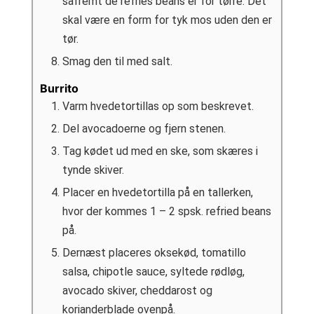
såfremt de refries beans er for tørre. Det
skal være en form for tyk mos uden den er
tør.
Smag den til med salt.
Burrito
Varm hvedetortillas op som beskrevet.
Del avocadoerne og fjern stenen.
Tag kødet ud med en ske, som skæres i
tynde skiver.
Placer en hvedetortilla på en tallerken,
hvor der kommes 1 – 2 spsk. refried beans
på.
Dernæst placeres oksekød, tomatillo
salsa, chipotle sauce, syltede rødløg,
avocado skiver, cheddarost og
korianderblade ovenpå.