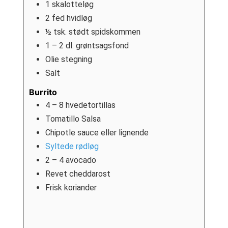
1
skalotteløg
2
fed
hvidløg
½
tsk.
stødt spidskommen
1
– 2 dl. grøntsagsfond
Olie stegning
Salt
Burrito
4
– 8 hvedetortillas
Tomatillo Salsa
Chipotle sauce eller lignende
Syltede rødløg
2
– 4 avocado
Revet cheddarost
Frisk koriander