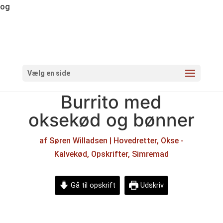
og
Vælg en side
Burrito med
oksekød og bønner
af
Søren Willadsen
|
Hovedretter
,
Okse -
Kalvekød
,
Opskrifter
,
Simremad
Gå til opskrift
Udskriv