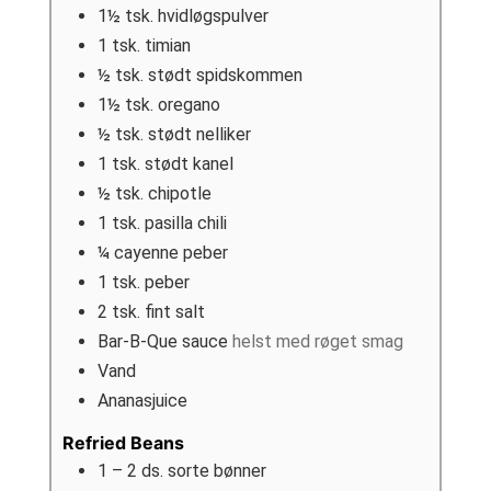
1½
tsk.
hvidløgspulver
1
tsk.
timian
½
tsk.
stødt spidskommen
1½
tsk.
oregano
½
tsk.
stødt nelliker
1
tsk.
stødt kanel
½
tsk.
chipotle
1
tsk.
pasilla chili
¼
cayenne peber
1
tsk.
peber
2
tsk.
fint salt
Bar-B-Que sauce
helst med røget smag
Vand
Ananasjuice
Refried Beans
1
– 2 ds. sorte bønner