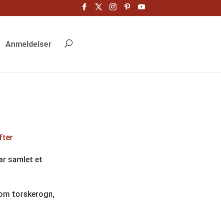
Anmeldelser
fter
ar samlet et
 som torskerogn,