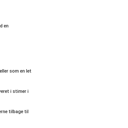
ed en
eller som en let
eret i stimer i
ne tilbage til