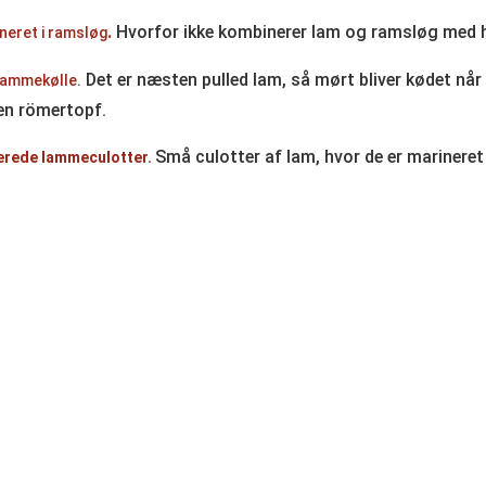
.
Hvorfor ikke kombinerer lam og ramsløg med 
eret i ramsløg
Det er næsten pulled lam, så mørt bliver kødet når 
Lammekølle
.
 en römertopf.
Små culotter af lam, hvor de er marineret
rede lammeculotter.