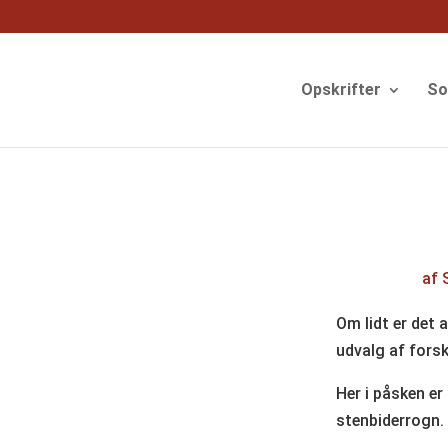
og
Opskrifter
S
af
Om lidt er det 
udvalg af forsk
Her i påsken er
stenbiderrogn.