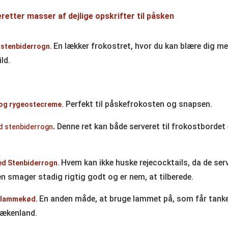
retter masser af dejlige opskrifter til påsken
En lækker frokostret, hvor du kan blære dig m
 stenbiderrogn.
ld.
Perfekt til påskefrokosten og snapsen.
og rygeostecreme.
.
Denne ret kan både serveret til frokostbordet 
 stenbiderrogn
Hvem kan ikke huske rejecocktails, da de serv
ed Stenbiderrogn.
n smager stadig rigtig godt og er nem, at tilberede.
En anden måde, at bruge lammet på, som får tanker
 lammekød.
rækenland.