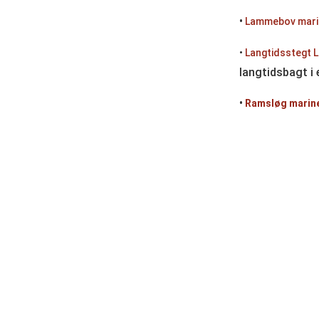
•
Lammebov marin
•
Langtidsstegt 
langtidsbagt i
•
Ramsløg marine