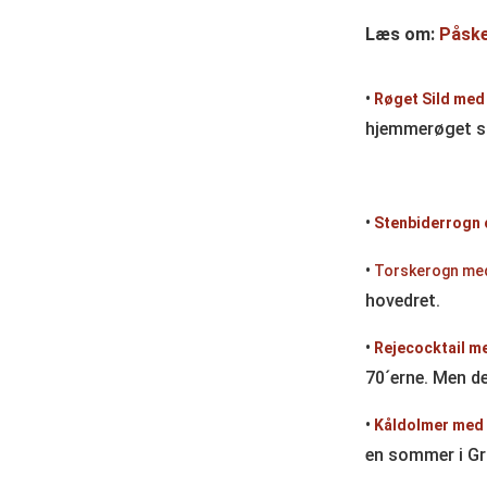
Læs om:
Påske
•
Røget Sild med
hjemmerøget si
•
Stenbiderrogn 
•
Torskerogn med
hovedret.
•
Rejecocktail m
70´erne. Men de
•
Kåldolmer med
en sommer i G