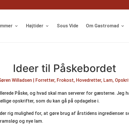
ommer
Højtider
Sous Vide
Om Gastromad
Ideer til Påskebordet
Søren Willadsen
|
Forretter
,
Frokost
,
Hovedretter
,
Lam
,
Opskri
allerede Påske, og hvad skal man serverer for gæsterne. Jeg h
ellige opskrifter, som du kan gå på opdagelse i.
 der rig mulighed for, at gøre brug af årstidens ingredienser
 ramsløg og nye lam.