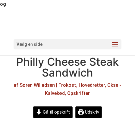
og
Vælg en side
Philly Cheese Steak
Sandwich
af
Søren Willadsen
|
Frokost
,
Hovedretter
,
Okse -
Kalvekød
,
Opskrifter
Gå til opskrift
Udskriv