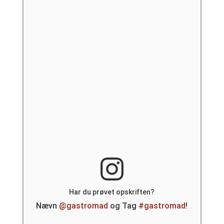
Har du prøvet opskriften?
Nævn
@gastromad
og Tag
#gastromad
!