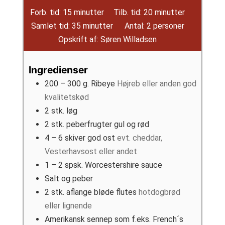
minutter
minutter
Forb. tid:
15
minutter
Tilb. tid:
20
minutter
minutter
Samlet tid:
35
minutter
Antal:
2
personer
Opskrift af:
Søren Willadsen
Ingredienser
200 – 300
g.
Ribeye
Højreb eller anden god
kvalitetskød
2
stk.
løg
2
stk.
peberfrugter gul og rød
4 – 6
skiver
god ost
evt. cheddar,
Vesterhavsost eller andet
1 – 2
spsk.
Worcestershire sauce
Salt og peber
2
stk.
aflange bløde flutes
hotdogbrød
eller lignende
Amerikansk sennep som f.eks. French´s