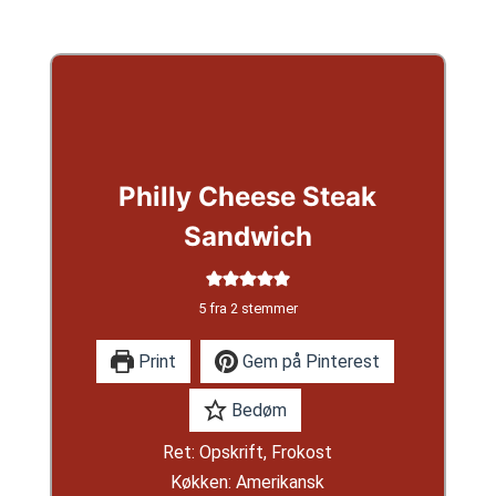
Philly Cheese Steak
Sandwich
5
fra
2
stemmer
Print
Gem på Pinterest
Bedøm
Ret:
Opskrift, Frokost
Køkken:
Amerikansk