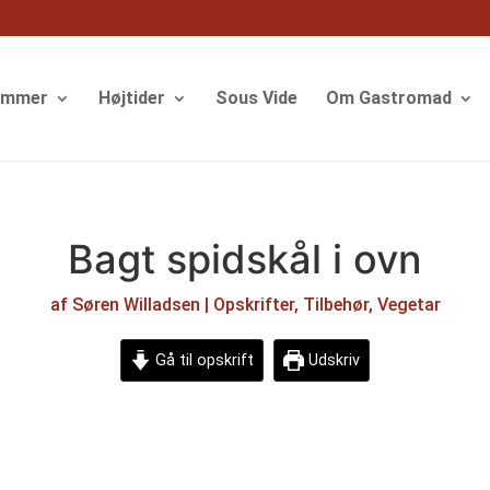
ommer
Højtider
Sous Vide
Om Gastromad
Bagt spidskål i ovn
af
Søren Willadsen
|
Opskrifter
,
Tilbehør
,
Vegetar
Gå til opskrift
Udskriv