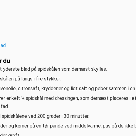
fad
r du
et yderste blad på spidskålen som dernæst skylles.
skålen på langs i fire stykker.
ivenolie, citronsaft, krydderier og lidt salt og peber sammen i en 
ver enkelt ¼ spidskål med dressingen, som dernæst placeres i e
 fad.
 spidskålene ved 200 grader i 30 minutter.
der og kerner på en tør pande ved middelvarme, pas på de ikke b
der groft.