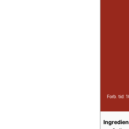
Forb. tid:
1
Ingredien