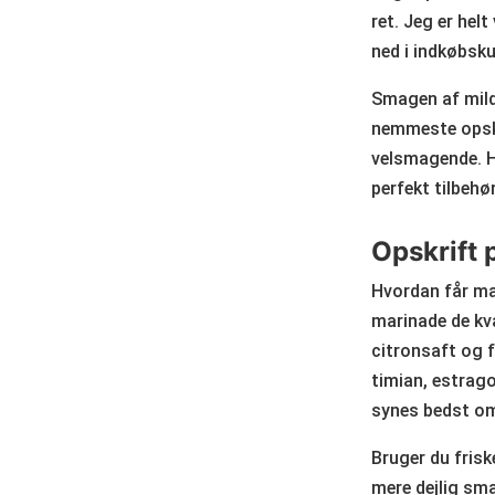
ret. Jeg er hel
ned i indkøbsku
Smagen af mild
nemmeste opskri
velsmagende. H
perfekt tilbehø
Opskrift 
Hvordan får ma
marinade de kva
citronsaft og f
timian, estrago
synes bedst o
Bruger du frisk
mere dejlig sma