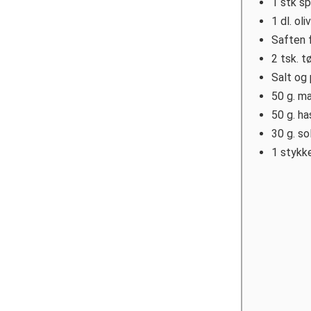
1
stk
sp
1
dl.
oli
Saften f
2
tsk.
tø
Salt og
50
g.
ma
50
g.
ha
30
g.
so
1
stykk