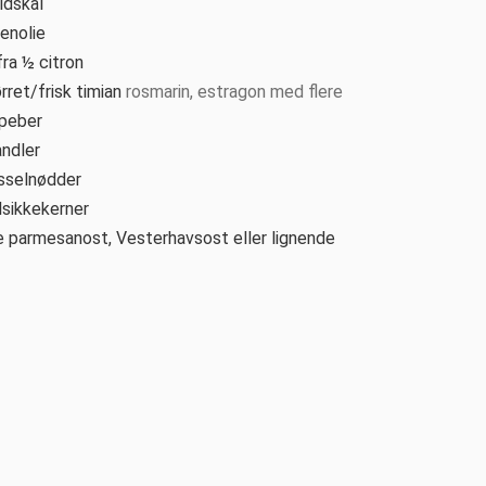
idskål
venolie
ra ½ citron
rret/frisk timian
rosmarin, estragon med flere
 peber
ndler
sselnødder
lsikkekerner
e
parmesanost, Vesterhavsost eller lignende