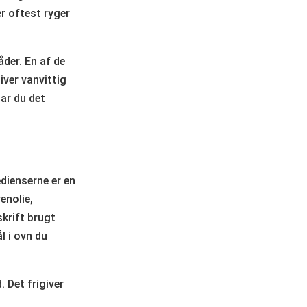
er oftest ryger
der. En af de
iver vanvittig
ar du det
dienserne er en
enolie,
skrift brugt
l i ovn du
. Det frigiver