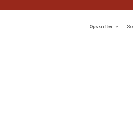
og
Opskrifter
S