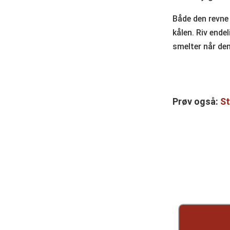
Både den revne
kålen. Riv end
smelter når den
Prøv også:
St