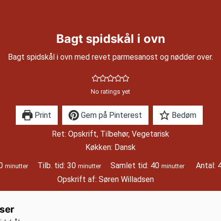
Bagt spidskål i ovn
Bagt spidskål i ovn med revet parmesanost og nødder over.
No ratings yet
Print
Gem på Pinterest
Bedøm
Ret:
Opskrift, Tilbehør, Vegetarisk
Køkken:
Dansk
minutter
minutter
minutter
0
Tilb. tid:
30
Samlet tid:
40
Antal:
minutter
minutter
minutter
Opskrift af:
Søren Willadsen
ser