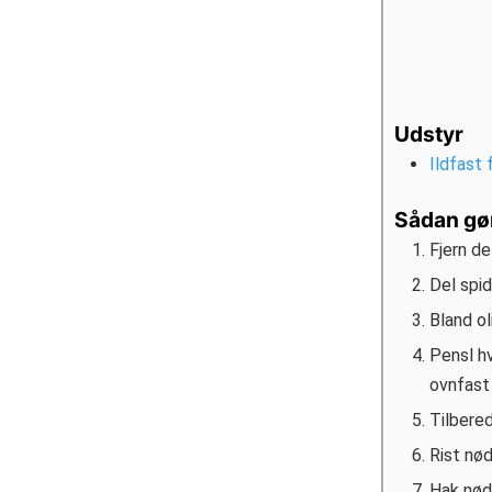
Udstyr
Ildfast 
Sådan gø
Fjern d
Del spid
Bland ol
Pensl h
ovnfast
Tilbered
Rist nød
Hak nød