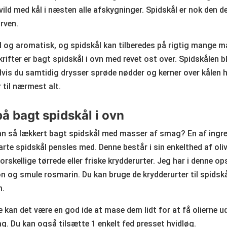
t vild med kål i næsten alle afskygninger. Spidskål er nok den d
rven.
 og aromatisk, og spidskål kan tilberedes på rigtig mange må
fter er bagt spidskål i ovn med revet ost over. Spidskålen bl
vis du samtidig drysser sprøde nødder og kerner over kålen h
r til nærmest alt.
på bagt spidskål i ovn
n så lækkert bagt spidskål med masser af smag? En af ingre
rte spidskål pensles med. Denne består i sin enkelthed af oliv
orskellige tørrede eller friske krydderurter. Jeg har i denne op
n og smule rosmarin. Du kan bruge de krydderurter til spidskå
m.
e kan det være en god ide at mase dem lidt for at få olierne ud
g. Du kan også tilsætte 1 enkelt fed presset hvidløg.