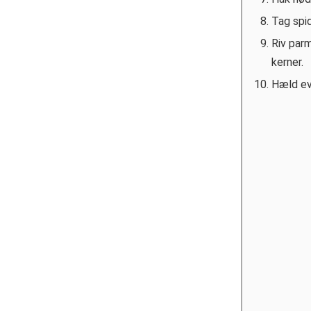
Tag spi
Riv par
kerner.
Hæld evt