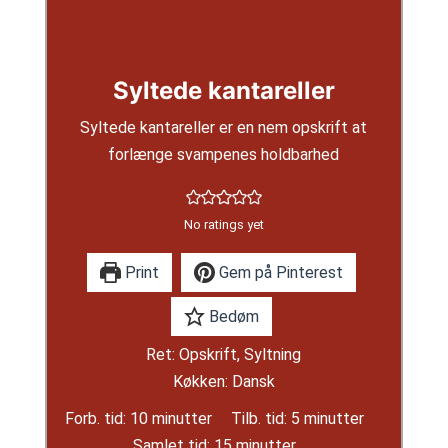
Syltede kantareller
Syltede kantareller er en nem opskrift at
forlænge svampenes holdbarhed
No ratings yet
Print
Gem på Pinterest
Bedøm
Ret:
Opskrift, Syltning
Køkken:
Dansk
minutter
minutter
Forb. tid:
10
minutter
Tilb. tid:
5
minutter
minutter
Samlet tid:
15
minutter