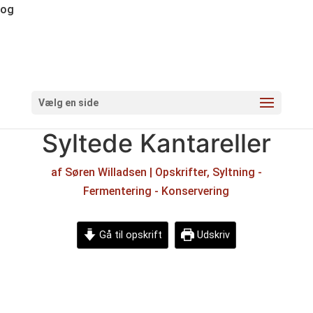
og
Vælg en side
Syltede Kantareller
af
Søren Willadsen
|
Opskrifter
,
Syltning -
Fermentering - Konservering
Gå til opskrift
Udskriv