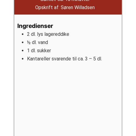
Opskrift af:
Søren Willadsen
Ingredienser
2
dl.
lys lagereddike
½
dl.
vand
1
dl.
sukker
Kantareller svarende til ca. 3 – 5 dl.