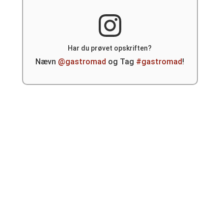
Har du prøvet opskriften?
Nævn
@gastromad
og Tag
#gastromad
!