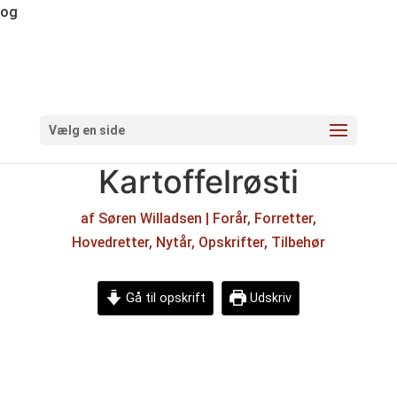
og
Vælg en side
Kartoffelrøsti
af
Søren Willadsen
|
Forår
,
Forretter
,
Hovedretter
,
Nytår
,
Opskrifter
,
Tilbehør
Gå til opskrift
Udskriv