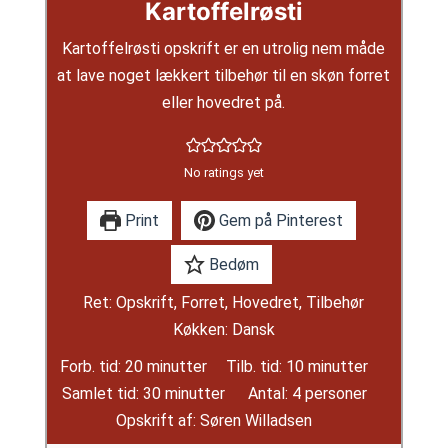
Kartoffelrøsti
Kartoffelrøsti opskrift er en utrolig nem måde
at lave noget lækkert tilbehør til en skøn forret
eller hovedret på.
No ratings yet
Print
Gem på Pinterest
Bedøm
Ret:
Opskrift, Forret, Hovedret, Tilbehør
Køkken:
Dansk
minutter
minutter
Forb. tid:
20
minutter
Tilb. tid:
10
minutter
minutter
Samlet tid:
30
minutter
Antal:
4
personer
Opskrift af:
Søren Willadsen