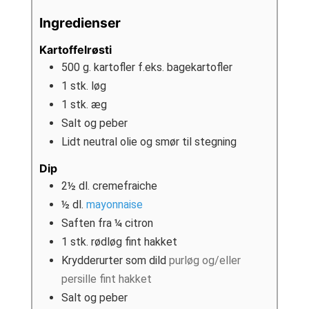
Ingredienser
Kartoffelrøsti
500
g.
kartofler f.eks. bagekartofler
1
stk.
løg
1
stk.
æg
Salt og peber
Lidt neutral olie og smør til stegning
Dip
2½
dl.
cremefraiche
½
dl.
mayonnaise
Saften fra ¼ citron
1
stk.
rødløg fint hakket
Krydderurter som dild
purløg og/eller
persille fint hakket
Salt og peber