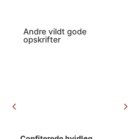
Andre vildt gode
opskrifter
Confiterede hvidløg
C