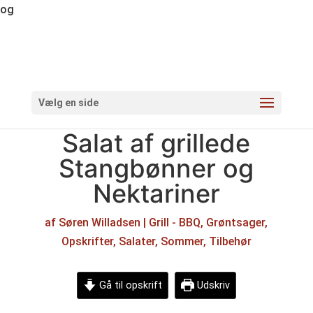
og
Vælg en side
Salat af grillede
Stangbønner og
Nektariner
af
Søren Willadsen
|
Grill - BBQ
,
Grøntsager
,
Opskrifter
,
Salater
,
Sommer
,
Tilbehør
Gå til opskrift
Udskriv