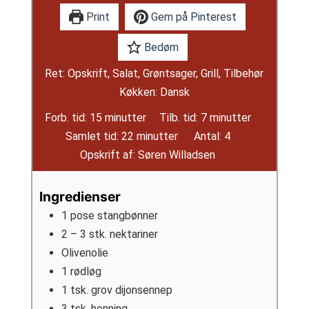
Print
Gem på Pinterest
Bedøm
Ret:
Opskrift, Salat, Grøntsager, Grill, Tilbehør
Køkken:
Dansk
minutter
minutter
Forb. tid:
15
minutter
Tilb. tid:
7
minutter
minutter
Samlet tid:
22
minutter
Antal:
4
Opskrift af:
Søren Willadsen
Ingredienser
1
pose stangbønner
2 – 3
stk.
nektariner
Olivenolie
1
rødløg
1
tsk.
grov dijonsennep
3
tsk.
honning