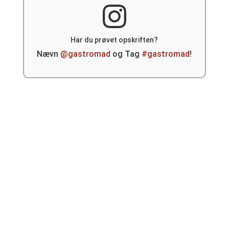
Har du prøvet opskriften?
Nævn
@gastromad
og Tag
#gastromad
!