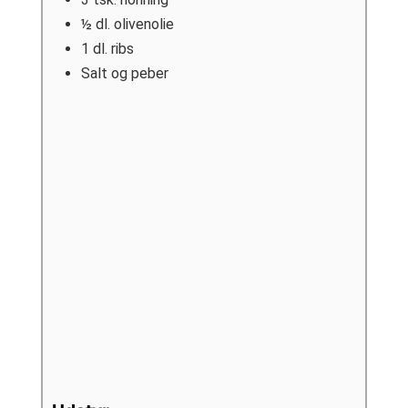
½
dl.
olivenolie
1
dl.
ribs
Salt og peber