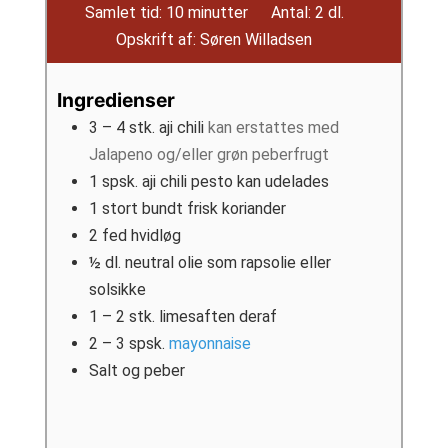
minutter
Samlet tid:
10
minutter
Antal:
2
dl.
Opskrift af:
Søren Willadsen
Ingredienser
3 – 4
stk.
aji chili
kan erstattes med
Jalapeno og/eller grøn peberfrugt
1
spsk.
aji chili pesto kan udelades
1
stort bundt frisk koriander
2
fed
hvidløg
½
dl.
neutral olie som rapsolie eller
solsikke
1 – 2
stk.
limesaften deraf
2 – 3
spsk.
mayonnaise
Salt og peber