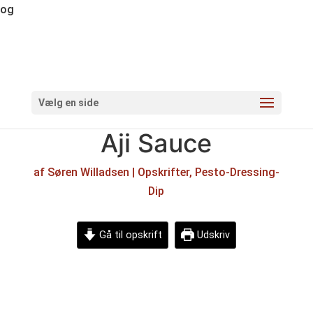
og
Vælg en side
Aji Sauce
af
Søren Willadsen
|
Opskrifter
,
Pesto-Dressing-
Dip
Gå til opskrift
Udskriv