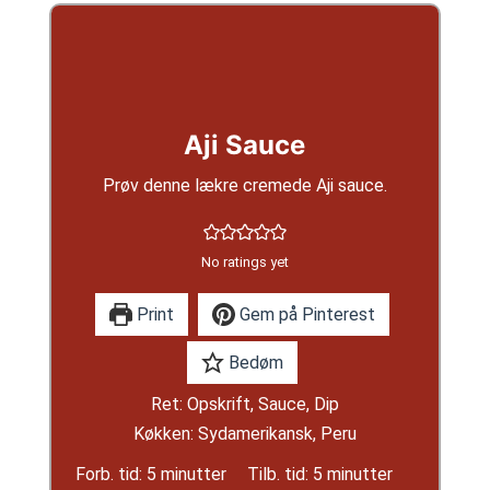
Aji Sauce
Prøv denne lækre cremede Aji sauce.
No ratings yet
Print
Gem på Pinterest
Bedøm
Ret:
Opskrift, Sauce, Dip
Køkken:
Sydamerikansk, Peru
minutter
minutter
Forb. tid:
5
minutter
Tilb. tid:
5
minutter