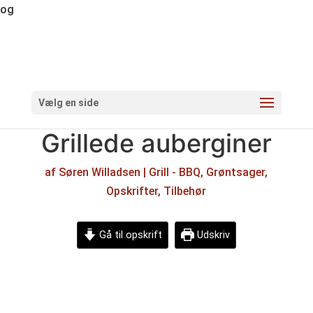
og
Vælg en side
Grillede auberginer
af
Søren Willadsen
|
Grill - BBQ
,
Grøntsager
,
Opskrifter
,
Tilbehør
Gå til opskrift
Udskriv