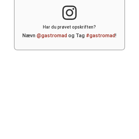
Har du prøvet opskriften?
Nævn
@gastromad
og Tag
#gastromad
!