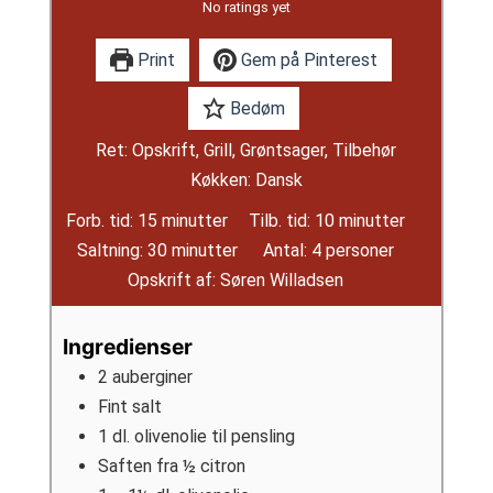
No ratings yet
Print
Gem på Pinterest
Bedøm
Ret:
Opskrift, Grill, Grøntsager, Tilbehør
Køkken:
Dansk
minutter
minutter
Forb. tid:
15
minutter
Tilb. tid:
10
minutter
minutter
Saltning:
30
minutter
Antal:
4
personer
Opskrift af:
Søren Willadsen
Ingredienser
2
auberginer
Fint salt
1
dl.
olivenolie til pensling
Saften fra ½ citron