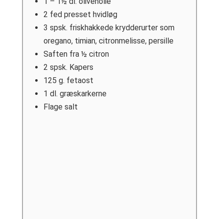
1 – 1½
dl.
olivenolie
2
fed
presset hvidløg
3
spsk.
friskhakkede krydderurter som
oregano, timian, citronmelisse, persille
Saften fra ½ citron
2
spsk.
Kapers
125
g.
fetaost
1
dl.
græskarkerne
Flage salt