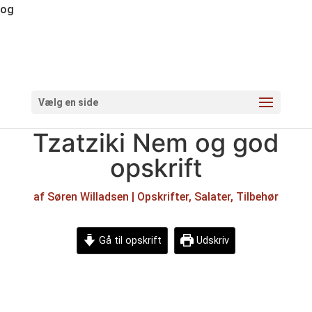
og
Vælg en side
Tzatziki Nem og god
opskrift
af
Søren Willadsen
|
Opskrifter
,
Salater
,
Tilbehør
Gå til opskrift
Udskriv