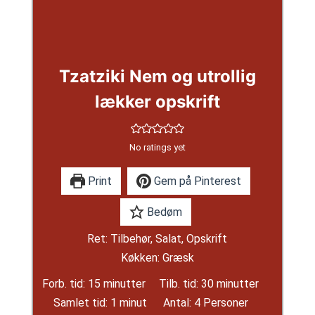
Tzatziki Nem og utrollig
lækker opskrift
No ratings yet
Print
Gem på Pinterest
Bedøm
Ret:
Tilbehør, Salat, Opskrift
Køkken:
Græsk
minutter
minutter
Forb. tid:
15
minutter
Tilb. tid:
30
minutter
minut
Samlet tid:
1
minut
Antal:
4
Personer