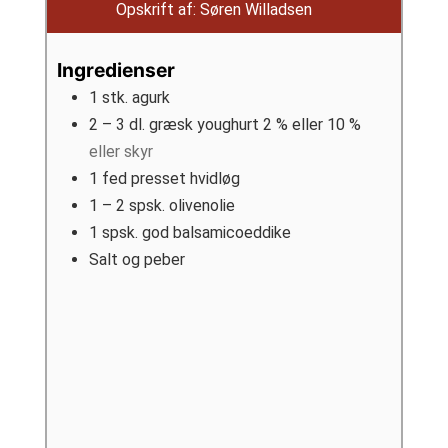
Opskrift af:
Søren Willadsen
Ingredienser
1
stk.
agurk
2 – 3
dl.
græsk youghurt 2 % eller 10 %
eller skyr
1
fed
presset hvidløg
1 – 2
spsk.
olivenolie
1
spsk.
god balsamicoeddike
Salt og peber