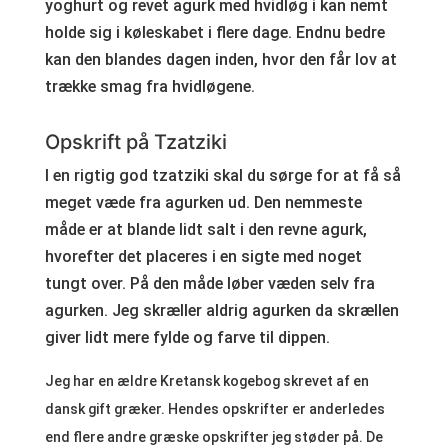
yoghurt og revet agurk med hvidløg i kan nemt
holde sig i køleskabet i flere dage. Endnu bedre
kan den blandes dagen inden, hvor den får lov at
trække smag fra hvidløgene.
Opskrift på Tzatziki
I en rigtig god tzatziki skal du sørge for at få så
meget væde fra agurken ud. Den nemmeste
måde er at blande lidt salt i den revne agurk,
hvorefter det placeres i en sigte med noget
tungt over. På den måde løber væden selv fra
agurken. Jeg skræller aldrig agurken da skrællen
giver lidt mere fylde og farve til dippen.
Jeg har en ældre Kretansk kogebog skrevet af en
dansk gift græker. Hendes opskrifter er anderledes
end flere andre græske opskrifter jeg støder på. De